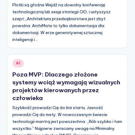
Plotki są głośne.Wejdź na dowolny konferencję
technologiczną lub sesję strategii CIO, i usłyszysz
szept:„Architektura przedsiębiorstwa jest zbyt
powolna. ArchiMate to tylko dokumentacja dla
dokumentacji. W erze generatywnej sztucznej
inteligencji i…
Posted
AI
in
Poza MVP: Dlaczego złożone
systemy wciąż wymagają wizualnych
projektów kierowanych przez
człowieka
Szybkość prowadzi Cię do linii startu. Jasność
prowadzi Cię do mety. W nowoczesnym świecie
technologii mantrą jest powszechna: „Rób szybko i łam
wszystko.” Najpierw zwracamy uwagę na Minimalny