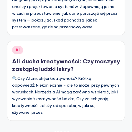
analizy i projektowania systemów. Zapewniają jasne,
wizualne przedstawienie, jak dane poruszają się przez
system — pokazując, skąd pochodzą, jak są
przetwarzane, gdzie są przechowywane…
Posted
AI
in
AI i ducha kreatywności: Czy maszyny
zastąpią ludzki iskry?
Czy AI zniechęci kreatywność? Krótką
odpowiedź: Niekoniecznie – ale to może, przy pewnych
warunkach. Narzędzia AI mogą zarówno wspierać, jak i
wyzwaniać kreatywność ludzką. Czy zniechęcają
kreatywność, zależy od sposobu, w jaki są
używane, przez…