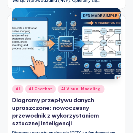
Wersja Wprowadzalna (MVP). Opieramy się…
Posted
AI
AI Chatbot
AI Visual Modeling
in
Diagramy przepływu danych
uproszczone: nowoczesny
przewodnik z wykorzystaniem
sztucznej inteligencji
Diagramy przepływu danych (DFD) są fundamentem