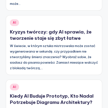
i
może…
g
it
Posted
AI
a
in
Kryzys twórczy: gdy AI sprawia, że
l
tworzenie staje się zbyt łatwe
I
W świecie, w którym sztuka mistrzowska może zostać
n
wygenerowana w sekundę, czy przypadkiem nie
si
stworzyliśmy śmierci znaczenia? Wyobraź sobie, że
siadasz do pisania powieści. Zamiast miesiące walczyć
g
z blokadą twórczą,…
h
t
Posted
AI
s
in
Kiedy AI Buduje Prototyp, Kto Nadal
Potrzebuje Diagramu Architektury?