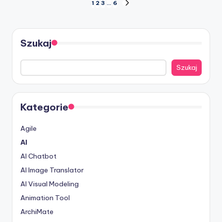
Stronicowanie
1
2
3
…
6
NEXT
PAGE
wpisów
Szukaj
Szukaj
Kategorie
Agile
AI
AI Chatbot
AI Image Translator
AI Visual Modeling
Animation Tool
ArchiMate