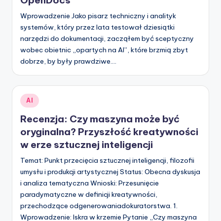
OpenDocs
-
Wprowadzenie Jako pisarz techniczny i analityk
A
systemów, który przez lata testował dziesiątki
narzędzi do dokumentacji, zacząłem być sceptyczny
I,
wobec obietnic „opartych na AI”, które brzmią zbyt
S
dobrze, by były prawdziwe.…
o
f
Posted
AI
t
in
Recenzja: Czy maszyna może być
w
oryginalna? Przyszłość kreatywności
a
w erze sztucznej inteligencji
r
Temat: Punkt przecięcia sztucznej inteligencji, filozofii
umysłu i produkcji artystycznej Status: Obecna dyskusja
e
i analiza tematyczna Wnioski: Przesunięcie
&
paradymatyczne w definicji kreatywności,
przechodzące odgenerowaniadokuratorstwa. 1.
D
Wprowadzenie: Iskra w krzemie Pytanie „Czy maszyna