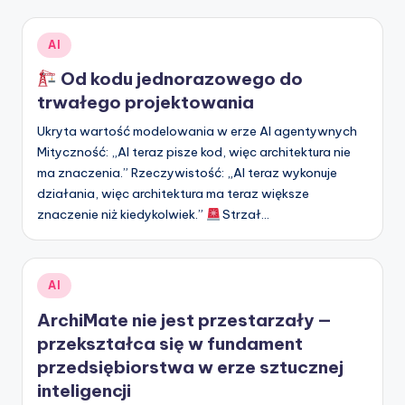
Posted
AI
in
Od kodu jednorazowego do
trwałego projektowania
Ukryta wartość modelowania w erze AI agentywnych
Mityczność: „AI teraz pisze kod, więc architektura nie
ma znaczenia.” Rzeczywistość: „AI teraz wykonuje
działania, więc architektura ma teraz większe
znaczenie niż kiedykolwiek.”
Strzał…
Posted
AI
in
ArchiMate nie jest przestarzały —
przekształca się w fundament
przedsiębiorstwa w erze sztucznej
inteligencji