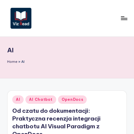
Skip
to
content
V
iz
AI
R
e
Home
»
AI
a
d
P
Posted
AI
AI Chatbot
OpenDocs
o
in
Od czatu do dokumentacji:
li
Praktyczna recenzja integracji
s
chatbotu AI Visual Paradigm z
h