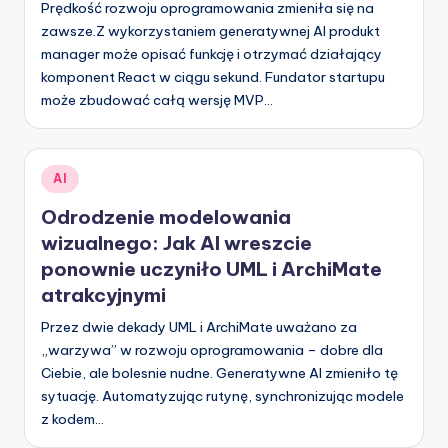
Prędkość rozwoju oprogramowania zmieniła się na
zawsze.Z wykorzystaniem generatywnej AI produkt
manager może opisać funkcję i otrzymać działający
komponent React w ciągu sekund. Fundator startupu
może zbudować całą wersję MVP…
Posted
AI
in
Odrodzenie modelowania
wizualnego: Jak AI wreszcie
ponownie uczyniło UML i ArchiMate
atrakcyjnymi
Przez dwie dekady UML i ArchiMate uważano za
„warzywa” w rozwoju oprogramowania – dobre dla
Ciebie, ale bolesnie nudne. Generatywne AI zmieniło tę
sytuację. Automatyzując rutynę, synchronizując modele
z kodem…