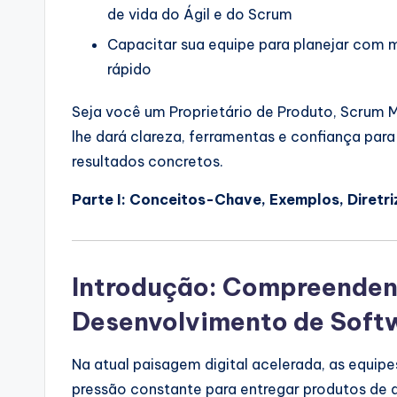
de vida do Ágil e do Scrum
a
Capacitar sua equipe para planejar com m
l
rápido
I
Seja você um Proprietário de Produto, Scrum M
n
lhe dará clareza, ferramentas e confiança para
resultados concretos.
si
Parte I: Conceitos-Chave, Exemplos, Diretri
g
h
Introdução: Compreenden
t
Desenvolvimento de Soft
s
Na atual paisagem digital acelerada, as equi
pressão constante para entregar produtos de a