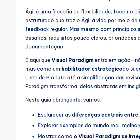
o
Ágil é uma filosofia de flexibilidade, foco no
ft
estruturado que traz o Ágil à vida por meio de
feedback regular. Mas mesmo com princípios s
w
desafios: requisitos pouco claros, prioridades
a
documentação.
r
É aqui que
Visual Paradigm
entra em ação—nã
mas como um
habilitador estratégico
do suc
e
Lista de Produto até a simplificação das revisõ
&
Paradigm transforma ideias abstratas em insig
D
Neste guia abrangente, vamos:
i
Esclarecer as
diferenças centrais entre 
g
Explorar exemplos do mundo real, melhor
it
Mostrar como
o Visual Paradigm se int