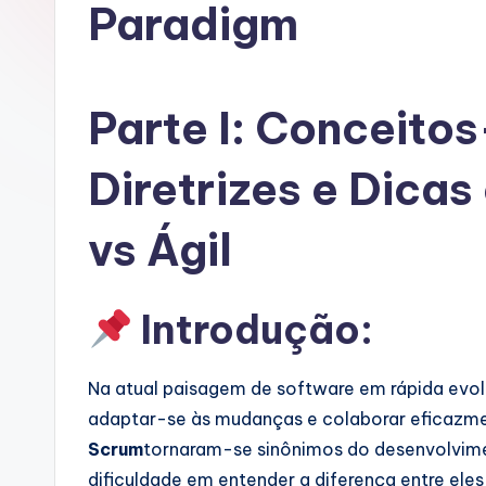
rt
Paradigm
u
g
Parte I: Conceito
u
Diretrizes e Dica
e
s
vs Ágil
e
Introdução:
-
A
Na atual paisagem de software em rápida evol
I,
adaptar-se às mudanças e colaborar eficazmen
Scrum
tornaram-se sinônimos do desenvolvim
S
dificuldade em entender a diferença entre el