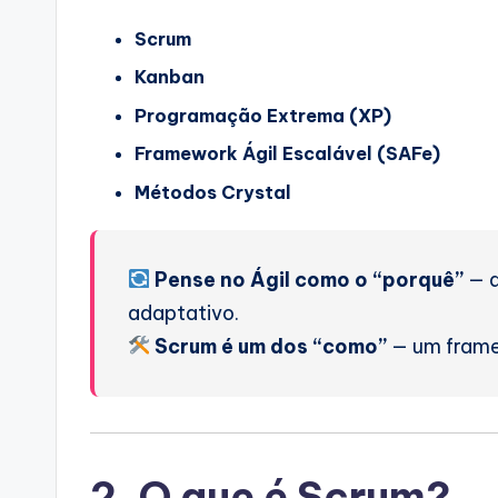
Scrum
Kanban
Programação Extrema (XP)
Framework Ágil Escalável (SAFe)
Métodos Crystal
Pense no Ágil como o “porquê”
— a
adaptativo.
Scrum é um dos “como”
— um framew
2. O que é Scrum?