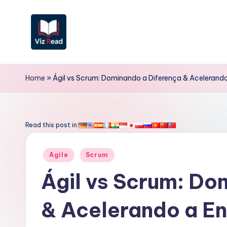
Skip
to
content
V
iz
Home
»
Ágil vs Scrum: Dominando a Diferença & Acelerand
R
e
Read this post in:
a
Posted
Agile
Scrum
d
in
Ágil vs Scrum: Do
P
& Acelerando a En
o