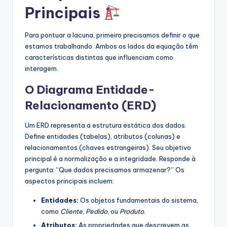
Principais
h
t
Para pontuar a lacuna, primeiro precisamos definir o que
s
estamos trabalhando. Ambos os lados da equação têm
características distintas que influenciam como
interagem.
O Diagrama Entidade-
Relacionamento (ERD)
Um ERD representa a estrutura estática dos dados.
Define entidades (tabelas), atributos (colunas) e
relacionamentos (chaves estrangeiras). Seu objetivo
principal é a normalização e a integridade. Responde à
pergunta: “Que dados precisamos armazenar?” Os
aspectos principais incluem:
Entidades:
Os objetos fundamentais do sistema,
como
Cliente
,
Pedido
, ou
Produto
.
Atributos:
As propriedades que descrevem as