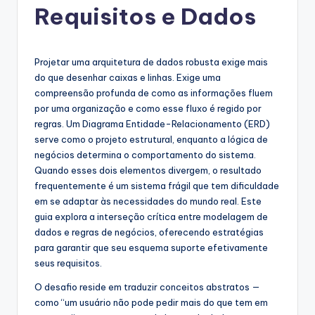
Requisitos e Dados
g
u
e
Projetar uma arquitetura de dados robusta exige mais
do que desenhar caixas e linhas. Exige uma
s
compreensão profunda de como as informações fluem
e
por uma organização e como esse fluxo é regido por
regras. Um Diagrama Entidade-Relacionamento (ERD)
-
serve como o projeto estrutural, enquanto a lógica de
A
negócios determina o comportamento do sistema.
Quando esses dois elementos divergem, o resultado
I,
frequentemente é um sistema frágil que tem dificuldade
S
em se adaptar às necessidades do mundo real. Este
guia explora a interseção crítica entre modelagem de
o
dados e regras de negócios, oferecendo estratégias
f
para garantir que seu esquema suporte efetivamente
seus requisitos.
t
O desafio reside em traduzir conceitos abstratos —
w
como “um usuário não pode pedir mais do que tem em