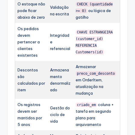
O estoque não
CHECK (quantidade
Validação
pode ficar
ou lógica de
>= 0)
na escrita
abaixo de zero
gatilho
Os pedidos
CHAVE ESTRANGEIRA
devem
Integridad
(customer_id)
pertencer a
e
REFERENCIA
clientes
referencial
Customers(id)
existentes
Armazenar
Descontos
Armazena
preco_com_desconto
são
mento
em OrderItem,
calculados por
denormaliz
atualização na
item
ado
mudança
Os registros
coluna +
criado_em
Gestão do
devem ser
tarefa em segundo
ciclo de
mantidos por
plano para
vida
5 anos
arquivamento