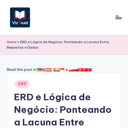
Skip
to
content
V
iz
Home
»
ERD e Lógica de Negócio: Ponteando a Lacuna Entre
Requisitos e Dados
R
e
a
Read this post in:
d
Posted
ERD
P
in
ERD e Lógica de
o
r
Negócio: Ponteando
t
a Lacuna Entre
u