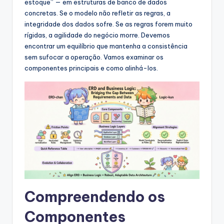
a
estoque” — em estruturas de banco de dados
concretas. Se o modelo não refletir as regras, a
r
integridade dos dados sofre. Se as regras forem muito
e
rígidas, a agilidade do negócio morre. Devemos
encontrar um equilíbrio que mantenha a consistência
&
sem sufocar a operação. Vamos examinar os
D
componentes principais e como alinhá-los.
i
g
it
a
l
I
n
Compreendendo os
si
Componentes
g