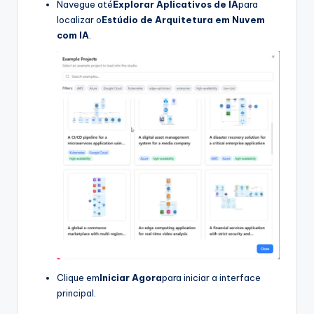
Navegue até
Explorar Aplicativos de IA
para
localizar o
Estúdio de Arquitetura em Nuvem
com IA
.
Clique em
Iniciar Agora
para iniciar a interface
principal.