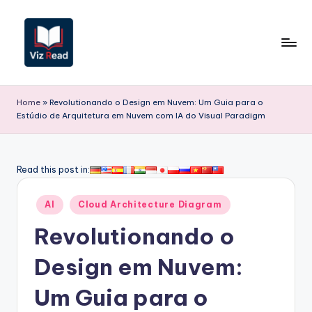
Skip
to
content
V
iz
Home
»
Revolutionando o Design em Nuvem: Um Guia para o
Estúdio de Arquitetura em Nuvem com IA do Visual Paradigm
R
e
a
Read this post in:
d
Posted
AI
Cloud Architecture Diagram
P
in
Revolutionando o
o
r
Design em Nuvem:
t
Um Guia para o
u