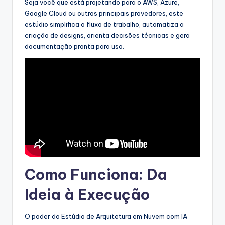
a
Seja você que está projetando para o AWS, Azure,
Google Cloud ou outros principais provedores, este
r
estúdio simplifica o fluxo de trabalho, automatiza a
e
criação de designs, orienta decisões técnicas e gera
documentação pronta para uso.
&
D
i
g
it
a
l
I
Como Funciona: Da
n
Ideia à Execução
si
O poder do Estúdio de Arquitetura em Nuvem com IA
g