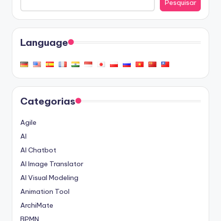
Pesquisar
Language
Categorias
Agile
AI
AI Chatbot
AI Image Translator
AI Visual Modeling
Animation Tool
ArchiMate
BPMN