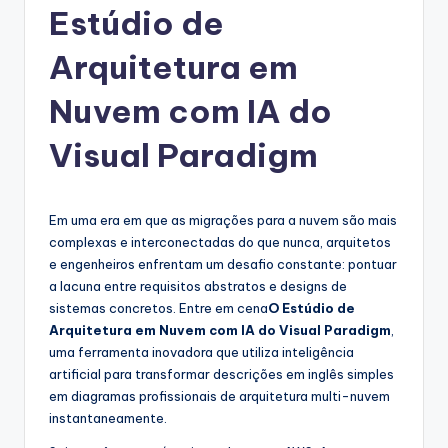
Estúdio de
g
u
Arquitetura em
e
Nuvem com IA do
s
Visual Paradigm
e
-
A
Em uma era em que as migrações para a nuvem são mais
complexas e interconectadas do que nunca, arquitetos
I,
e engenheiros enfrentam um desafio constante: pontuar
S
a lacuna entre requisitos abstratos e designs de
sistemas concretos. Entre em cena
O Estúdio de
o
Arquitetura em Nuvem com IA do Visual Paradigm
,
f
uma ferramenta inovadora que utiliza inteligência
artificial para transformar descrições em inglês simples
t
em diagramas profissionais de arquitetura multi-nuvem
w
instantaneamente.