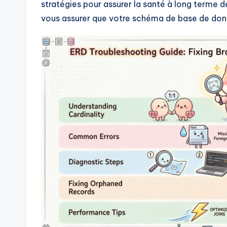
stratégies pour assurer la santé à long terme 
a
vous assurer que votre schéma de base de donn
r
e
&
D
i
g
it
a
l
I