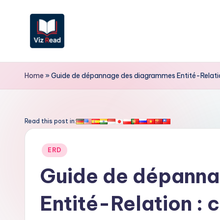
Skip
to
content
V
iz
Home
»
Guide de dépannage des diagrammes Entité-Relation
R
e
Read this post in:
a
Posted
ERD
d
in
Guide de dépann
F
Entité-Relation : c
r