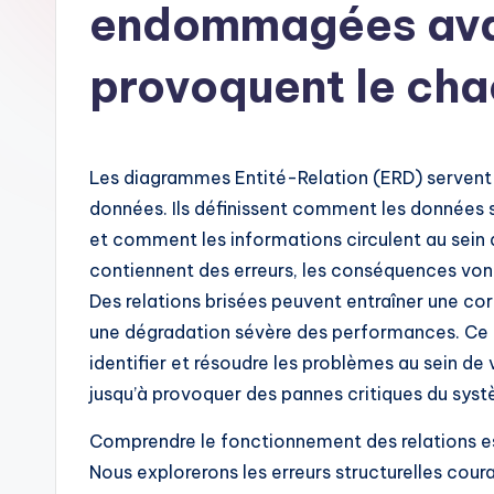
e
endommagées avan
n
provoquent le cha
c
h
Les diagrammes Entité-Relation (ERD) servent d
-
données. Ils définissent comment les données 
A
et comment les informations circulent au sein
contiennent des erreurs, les conséquences vont
I,
Des relations brisées peuvent entraîner une co
S
une dégradation sévère des performances. Ce 
identifier et résoudre les problèmes au sein de
o
jusqu’à provoquer des pannes critiques du sys
ft
Comprendre le fonctionnement des relations es
w
Nous explorerons les erreurs structurelles cour