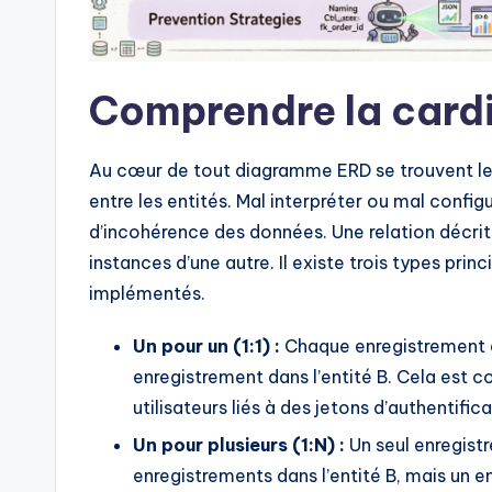
n
si
Comprendre la cardi
g
h
Au cœur de tout diagramme ERD se trouvent les 
entre les entités. Mal interpréter ou mal config
t
d’incohérence des données. Une relation décrit
s
instances d’une autre. Il existe trois types pri
implémentés.
Un pour un (1:1) :
Chaque enregistrement da
enregistrement dans l’entité B. Cela est co
utilisateurs liés à des jetons d’authentifica
Un pour plusieurs (1:N) :
Un seul enregistr
enregistrements dans l’entité B, mais un en