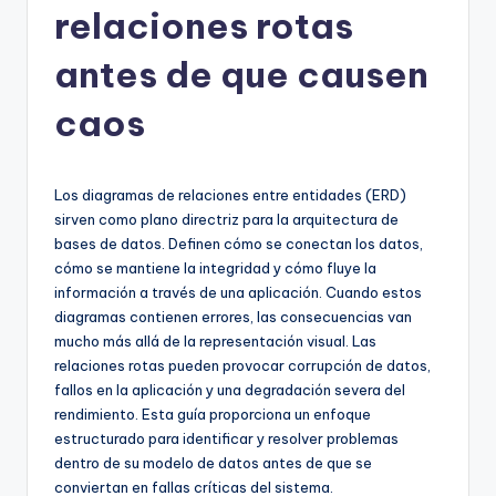
relaciones rotas
h
-
antes de que causen
A
caos
I,
S
Los diagramas de relaciones entre entidades (ERD)
o
sirven como plano directriz para la arquitectura de
f
bases de datos. Definen cómo se conectan los datos,
cómo se mantiene la integridad y cómo fluye la
t
información a través de una aplicación. Cuando estos
w
diagramas contienen errores, las consecuencias van
mucho más allá de la representación visual. Las
a
relaciones rotas pueden provocar corrupción de datos,
r
fallos en la aplicación y una degradación severa del
rendimiento. Esta guía proporciona un enfoque
e
estructurado para identificar y resolver problemas
&
dentro de su modelo de datos antes de que se
conviertan en fallas críticas del sistema.