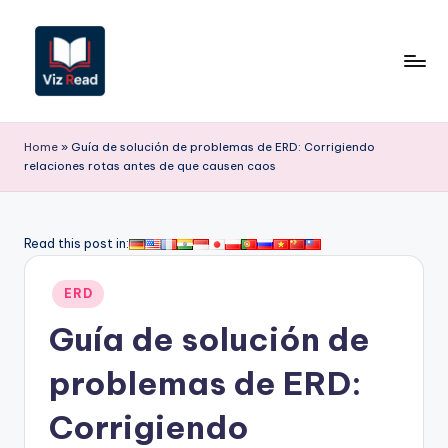
Saltar
al
contenido
V
iz
Home
»
Guía de solución de problemas de ERD: Corrigiendo
relaciones rotas antes de que causen caos
R
e
a
Read this post in:
d
Publicado
ERD
S
en
Guía de solución de
p
a
problemas de ERD:
ni
Corrigiendo
s