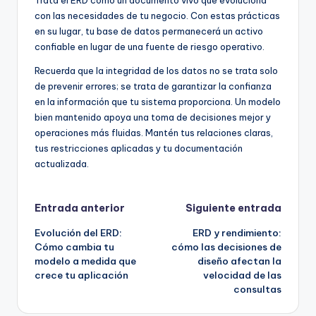
Trata el ERD como un documento vivo que evoluciona
con las necesidades de tu negocio. Con estas prácticas
en su lugar, tu base de datos permanecerá un activo
confiable en lugar de una fuente de riesgo operativo.
Recuerda que la integridad de los datos no se trata solo
de prevenir errores; se trata de garantizar la confianza
en la información que tu sistema proporciona. Un modelo
bien mantenido apoya una toma de decisiones mejor y
operaciones más fluidas. Mantén tus relaciones claras,
tus restricciones aplicadas y tu documentación
actualizada.
Navegación
Entrada anterior
Siguiente entrada
Evolución del ERD:
ERD y rendimiento:
de
Cómo cambia tu
cómo las decisiones de
modelo a medida que
diseño afectan la
entradas
crece tu aplicación
velocidad de las
consultas