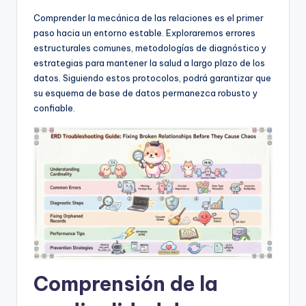
D
Comprender la mecánica de las relaciones es el primer
i
paso hacia un entorno estable. Exploraremos errores
g
estructurales comunes, metodologías de diagnóstico y
estrategias para mantener la salud a largo plazo de los
it
datos. Siguiendo estos protocolos, podrá garantizar que
a
su esquema de base de datos permanezca robusto y
confiable.
l
I
n
si
g
h
t
s
Comprensión de la