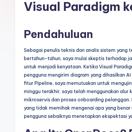
d
Visual Paradigm 
o
n
Pendahuluan
e
si
Sebagai penulis teknis dan analis sistem yang
bertahun-tahun, saya mulai skeptis terhadap jan
a
untuk menjadi kenyataan. Ketika Visual Para
n
pengguna mengirim diagram yang dihasilkan AI
fitur Pipeline, saya memutuskan untuk menguji
-
minggu terakhir, saya telah menggunakan alur 
A
mikroservis dan proses onboarding pelanggan.
yang tidak memihak mengenai apa yang benar-
I,
pengguna sebaiknya menetapkan ekspektasi yan
S