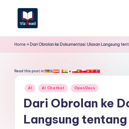
Skip
to
content
V
iz
Home
»
Dari Obrolan ke Dokumentasi: Ulasan Langsung tent
R
e
Read this post in:
a
Posted
AI
AI Chatbot
OpenDocs
d
in
Dari Obrolan ke D
I
Langsung tentang 
n