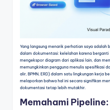
a
l
I
n
Yang langsung menarik perhatian saya adalah b
si
dalam dokumentasi: kelelahan karena berganti ala
g
mengekspor diagram dari aplikasi lain, dan 
memungkinkan pengguna menulis spesifikasi d
h
alir, BPMN, ERD) dalam satu lingkungan kerja b
t
melaporkan bahwa hal ini secara signifikan m
dokumentasi tetap lebih mutakhir.
s
Memahami Pipeline: 