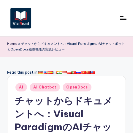
Skip
to
content
V
iz
Home
»
チャットからドキュメントへ：Visual ParadigmのAIチャットボット
とOpenDocs連携機能の実践レビュー
R
e
a
Read this post in:
d
Posted
AI
AI Chatbot
OpenDocs
J
in
チャットからドキュメ
a
p
ントへ：Visual
a
ParadigmのAIチャッ
n