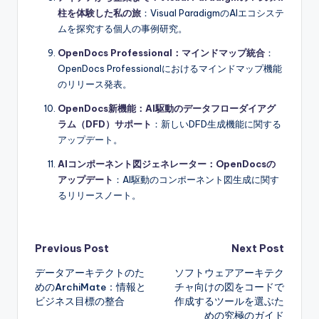
柱を体験した私の旅
：Visual ParadigmのAIエコシステ
ムを探究する個人の事例研究。
OpenDocs Professional：マインドマップ統合
：
OpenDocs Professionalにおけるマインドマップ機能
のリリース発表。
OpenDocs新機能：AI駆動のデータフローダイアグ
ラム（DFD）サポート
：新しいDFD生成機能に関する
アップデート。
AIコンポーネント図ジェネレーター：OpenDocsの
アップデート
：AI駆動のコンポーネント図生成に関す
るリリースノート。
Post
Previous Post
Next Post
データアーキテクトのた
ソフトウェアアーキテク
navigation
めのArchiMate：情報と
チャ向けの図をコードで
ビジネス目標の整合
作成するツールを選ぶた
めの究極のガイド