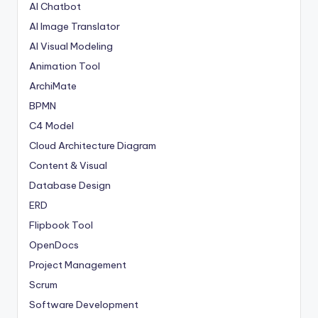
AI Chatbot
AI Image Translator
AI Visual Modeling
Animation Tool
ArchiMate
BPMN
C4 Model
Cloud Architecture Diagram
Content & Visual
Database Design
ERD
Flipbook Tool
OpenDocs
Project Management
Scrum
Software Development