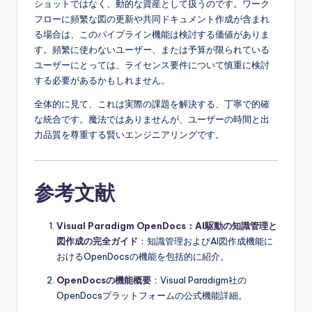
ショットではなく、動的な資産として扱うのです。ワーク
フローに頻繁な図の更新や共同ドキュメント作成が含まれ
る場合は、このパイプライン機能は検討する価値がありま
す。頻繁に使わないユーザー、または予算が限られている
ユーザーにとっては、ライセンス要件について慎重に検討
する必要があるかもしれません。
全体的に見て、これは実際の課題を解決する、丁寧で的確
な統合です。魔法ではありませんが、ユーザーの時間と出
力品質を尊重する賢いエンジニアリングです。
参考文献
Visual Paradigm OpenDocs：AI駆動の知識管理と
図作成の完全ガイド
：知識管理およびAI図作成機能に
おけるOpenDocsの機能を包括的に紹介。
OpenDocsの機能概要
：Visual Paradigm社の
OpenDocsプラットフォームの公式機能詳細。