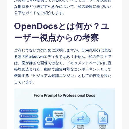
e
な期待をどう設定すべきかについて、私の経験に基づいた
&
公平なガイドをご紹介します。
D
OpenDocsとは何か？ユ
i
ーザー視点からの考察
g
it
ご存じでない方のために説明しますが、OpenDocsは単な
る別のMarkdownエディタではありません。私のテストで
a
は、図が静的な画像ではなく、ドキュメントページ内に直
l
接埋め込まれた、動的で編集可能なコンポーネントとして
機能する「ビジュアル知識エンジン」としての役割を果た
I
しています。
n
si
g
h
t