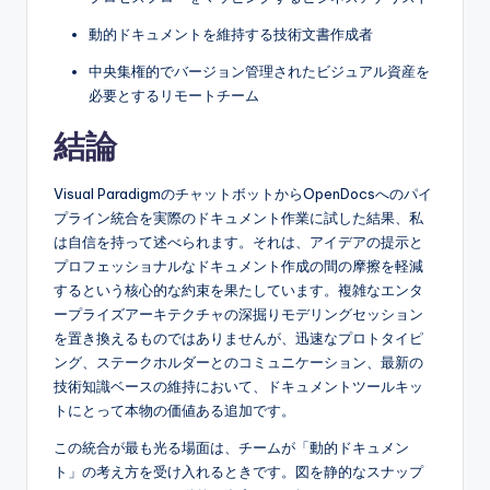
動的ドキュメントを維持する技術文書作成者
中央集権的でバージョン管理されたビジュアル資産を
必要とするリモートチーム
結論
Visual ParadigmのチャットボットからOpenDocsへのパイ
プライン統合を実際のドキュメント作業に試した結果、私
は自信を持って述べられます。それは、アイデアの提示と
プロフェッショナルなドキュメント作成の間の摩擦を軽減
するという核心的な約束を果たしています。複雑なエンタ
ープライズアーキテクチャの深掘りモデリングセッション
を置き換えるものではありませんが、迅速なプロトタイピ
ング、ステークホルダーとのコミュニケーション、最新の
技術知識ベースの維持において、ドキュメントツールキッ
トにとって本物の価値ある追加です。
この統合が最も光る場面は、チームが「動的ドキュメン
ト」の考え方を受け入れるときです。図を静的なスナップ