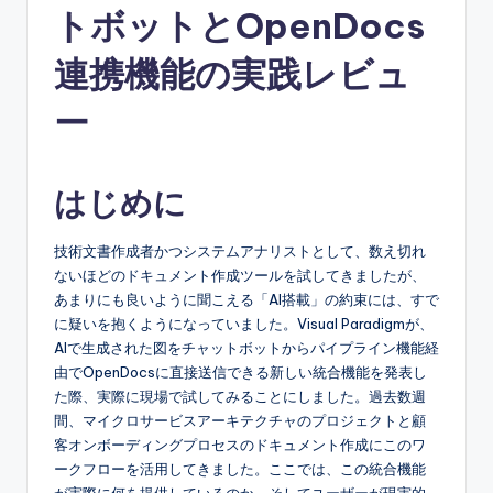
トボットとOpenDocs
e
s
連携機能の実践レビュ
e
ー
-
A
はじめに
I,
S
技術文書作成者かつシステムアナリストとして、数え切れ
ないほどのドキュメント作成ツールを試してきましたが、
o
あまりにも良いように聞こえる「AI搭載」の約束には、すで
f
に疑いを抱くようになっていました。Visual Paradigmが、
AIで生成された図をチャットボットからパイプライン機能経
t
由でOpenDocsに直接送信できる新しい統合機能を発表し
w
た際、実際に現場で試してみることにしました。過去数週
間、マイクロサービスアーキテクチャのプロジェクトと顧
a
客オンボーディングプロセスのドキュメント作成にこのワ
r
ークフローを活用してきました。ここでは、この統合機能
が実際に何を提供しているのか、そしてユーザーが現実的