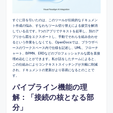
s
すぐに目を引いたのは、このツールが伝統的なドキュメン
ト作成の悩み、すなわちツール切り替えによる疲労を解消
している点です。1つのアプリでテキストを起草し、別のア
プリから図をエクスポートし、手動でそれらを組み合わせ
るという作業をしなくても、OpenDocsでは、ブラウザベ
ースのワークスペース内で仕様を記述し、UML、フローチ
ャート、BPMN、ERDなどのプロフェッショナルな図を直接
埋め込むことができます。私が話をしたチームによると、
この仕組みによりコンテキストスイッチングが大幅に削減
され、ドキュメントの更新がより容易になるとのことで
す。
パイプライン機能の理
解：「接続の核となる部
分」