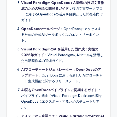
Visual Paradigm OpenDocs：AI駆動の技術文書作
成のための完全な開発者ガイド
：技術文書ワークフロ
ーにおけるOpenDocsの活用を目的とした開発者向け
ガイド。
OpenDocsツールページ
：OpenDocsにアクセスす
るための公式AIツールボックスのエントリーポイン
ト。
Visual ParadigmのAIを活用した図作成：究極の
2026年ガイド
：Visual ParadigmのAIツールを活用し
た自動図作成の詳細ガイド。
AIフローチャートジェネレーター：OpenDocsのア
ップデート
：OpenDocsにおける新しいAIフローチャ
ート生成機能に関するリリースノート。
AI図をOpenDocsパイプラインに同期するガイド
：
パイプライン経由でVisual Paradigm Desktopの図を
OpenDocsにエクスポートするためのチュートリア
ル。
アイデアから企業まで：Visual Paradigmの4つのAI