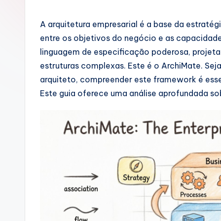
rt
u
A arquitetura empresarial é a base da estratég
entre os objetivos do negócio e as capacidade
g
linguagem de especificação poderosa, projetada
u
estruturas complexas. Este é o ArchiMate. Se
arquiteto, compreender este framework é essen
e
Este guia oferece uma análise aprofundada sob
s
e
-
A
I,
S