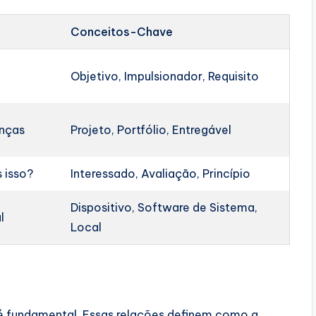
Conceitos-Chave
Objetivo, Impulsionador, Requisito
nças
Projeto, Portfólio, Entregável
 isso?
Interessado, Avaliação, Princípio
Dispositivo, Software de Sistema,
l
Local
é fundamental. Essas relações definem como a