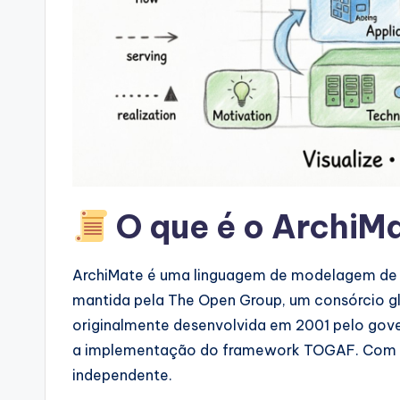
o
ft
w
a
r
e
O que é o ArchiM
&
D
ArchiMate é uma linguagem de modelagem de a
mantida pela The Open Group, um consórcio g
i
originalmente desenvolvida em 2001 pelo gove
g
a implementação do framework TOGAF. Com o 
independente.
it