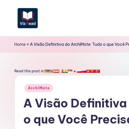
Skip
to
content
V
iz
Home
»
A Visão Definitiva do ArchiMate: Tudo o que Você P
R
e
Read this post in:
a
Posted
ArchiMate
d
in
A Visão Definitiv
P
o que Você Precis
o