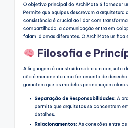
O objetivo principal do ArchiMate é fornecer
a
Permite que equipes descrevam a arquitetura d
l
consistência é crucial ao lidar com transfor
compartilhado, a comunicação entra em cola
I
falam idiomas diferentes. O ArchiMate unifica 
n
Filosofia e Princ
si
g
A linguagem é construída sobre um conjunto de
não é meramente uma ferramenta de desenho; 
h
garantem que os modelos permaneçam claros e
t
Separação de Responsabilidades:
A arq
s
permite que arquitetos se concentrem e
detalhes.
Relacionamentos:
As conexões entre os 