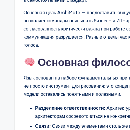
в самостоятельный стандарт.
n
Основная цель ArchiMate — предоставить общую
si
позволяет командам описывать бизнес- и ИТ-а
согласованность критически важна при работе 
g
коммуникация разрушается. Разные отделы часто
h
голоса.
t
Основная филос
s
Язык основан на наборе фундаментальных принц
не просто инструмент для рисования; это конце
модели оставались понятными и полезными.
Разделение ответственности:
Архитектур
архитекторам сосредоточиться на конкретн
Связи:
Связи между элементами столь же в