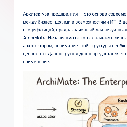
s
si
Архитектура предприятия — это основа совреме
между бизнес-целями и возможностями ИТ. В ц
a
спецификаций, предназначенный для визуализаци
n
ArchiMate. Независимо от того, являетесь ли 
архитектором, понимание этой структуры необхо
-
ценностью. Данное руководство предоставляет гл
A
применение.
I,
S
o
ft
w