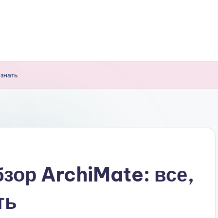
 знать
зор ArchiMate: все,
ть