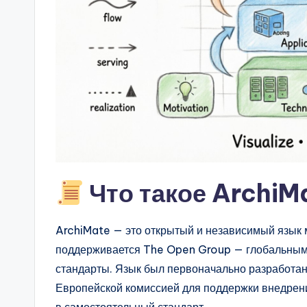
a
r
e
&
D
i
g
Что такое ArchiM
it
ArchiMate — это открытый и независимый язык
a
поддерживается The Open Group — глобальным 
l
стандарты. Язык был первоначально разработан
Европейской комиссией для поддержки внедре
I