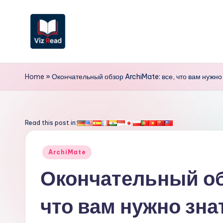
Перейти
к
содержимому
V
iz
Home
»
Окончательный обзор ArchiMate: все, что вам нужно
R
e
Read this post in:
a
Опубликовано
ArchiMate
d
в
Окончательный об
R
что вам нужно зна
u