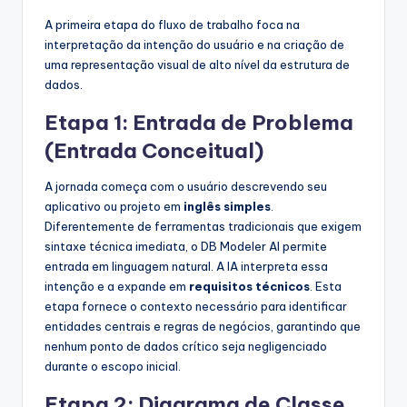
h
A primeira etapa do fluxo de trabalho foca na
interpretação da intenção do usuário e na criação de
t
uma representação visual de alto nível da estrutura de
s
dados.
Etapa 1: Entrada de Problema
(Entrada Conceitual)
A jornada começa com o usuário descrevendo seu
aplicativo ou projeto em
inglês simples
.
Diferentemente de ferramentas tradicionais que exigem
sintaxe técnica imediata, o DB Modeler AI permite
entrada em linguagem natural. A IA interpreta essa
intenção e a expande em
requisitos técnicos
. Esta
etapa fornece o contexto necessário para identificar
entidades centrais e regras de negócios, garantindo que
nenhum ponto de dados crítico seja negligenciado
durante o escopo inicial.
Etapa 2: Diagrama de Classe