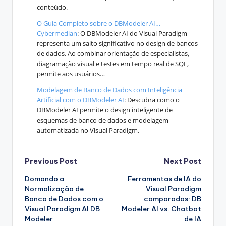
conteúdo.
O Guia Completo sobre o DBModeler AI… –
Cybermedian
: O DBModeler AI do Visual Paradigm
representa um salto significativo no design de bancos
de dados. Ao combinar orientação de especialistas,
diagramação visual e testes em tempo real de SQL,
permite aos usuários…
Modelagem de Banco de Dados com Inteligência
Artificial com o DBModeler AI
: Descubra como o
DBModeler AI permite o design inteligente de
esquemas de banco de dados e modelagem
automatizada no Visual Paradigm.
Post
Previous Post
Next Post
Domando a
Ferramentas de IA do
navigation
Normalização de
Visual Paradigm
Banco de Dados com o
comparadas: DB
Visual Paradigm AI DB
Modeler AI vs. Chatbot
Modeler
de IA