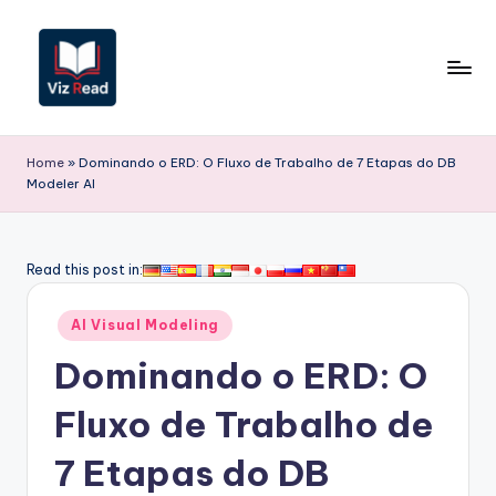
Skip
to
content
V
iz
Home
»
Dominando o ERD: O Fluxo de Trabalho de 7 Etapas do DB
Modeler AI
R
e
a
Read this post in:
d
Posted
AI Visual Modeling
P
in
Dominando o ERD: O
o
r
Fluxo de Trabalho de
t
7 Etapas do DB
u