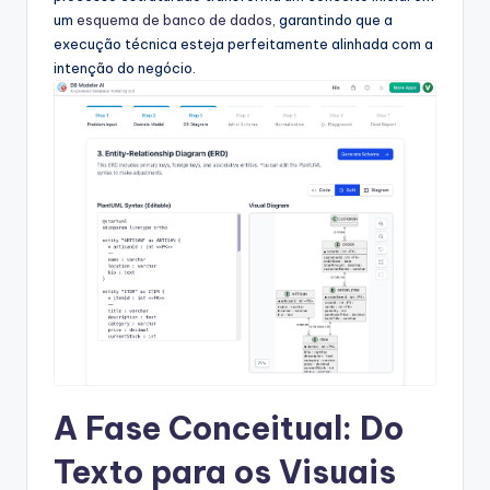
a
um
esquema de banco de dados
, garantindo que a
r
execução técnica esteja perfeitamente alinhada com a
intenção do negócio.
e
&
D
i
g
it
a
l
I
n
A Fase Conceitual: Do
si
Texto para os Visuais
g