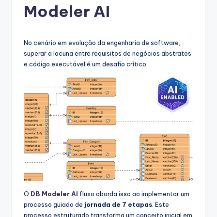
Modeler AI
g
u
e
No cenário em evolução da engenharia de software,
superar a lacuna entre requisitos de negócios abstratos
s
e código executável é um desafio crítico.
e
-
A
I,
S
o
f
t
O
DB Modeler AI
fluxo aborda isso ao implementar um
w
processo guiado de
jornada de 7 etapas
. Este
processo estruturado transforma um conceito inicial em