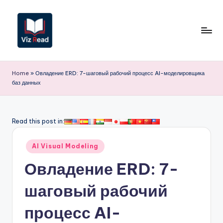
Перейти
к
содержимому
V
iz
Home
»
Овладение ERD: 7-шаговый рабочий процесс AI-моделировщика
баз данных
R
e
a
Read this post in:
d
Опубликовано
AI Visual Modeling
R
в
Овладение ERD: 7-
u
s
шаговый рабочий
si
процесс AI-
a