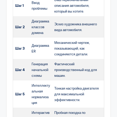
Ввод
Шаг 1
описания автомобиля,
проблемы
который вы хотите.
Диаграмма
Эскиз художника внешнего
Шаг 2
классов
вида автомобиля.
домена
Механический чертеж,
Диаграмма
Шаг 3
показывающий, как
ER
соединяются детали.
Генерация
Фактический
Шаг 4
начальной
производственный код для
схемы
машин.
Интеллекту
Тонкая настройка двигателя
альная
Шаг 5
для максимальной
нормализа
эффективности.
ция
Интерактив
Пробная поездка по