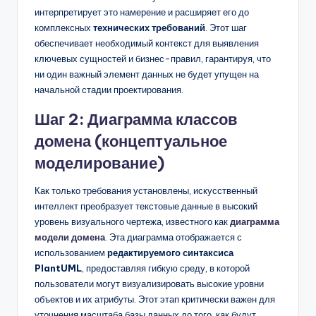
интерпретирует это намерение и расширяет его до
комплексных
технических требований
. Этот шаг
обеспечивает необходимый контекст для выявления
ключевых сущностей и бизнес-правил, гарантируя, что
ни один важный элемент данных не будет упущен на
начальной стадии проектирования.
Шаг 2: Диаграмма классов
домена (концептуальное
моделирование)
Как только требования установлены, искусственный
интеллект преобразует текстовые данные в высокий
уровень визуального чертежа, известного как
диаграмма
модели домена
. Эта диаграмма отображается с
использованием
редактируемого синтаксиса
PlantUML
, предоставляя гибкую среду, в которой
пользователи могут визуализировать высокие уровни
объектов и их атрибуты. Этот этап критически важен для
уточнения масштаба базы данных до того, как будут