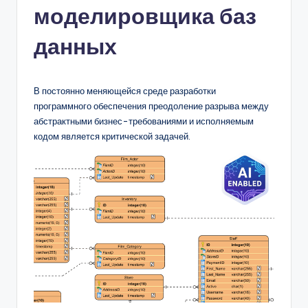
моделировщика баз
n
-
данных
A
I,
В постоянно меняющейся среде разработки
S
программного обеспечения преодоление разрыва между
абстрактными бизнес-требованиями и исполняемым
o
кодом является критической задачей.
f
t
w
a
r
e
&