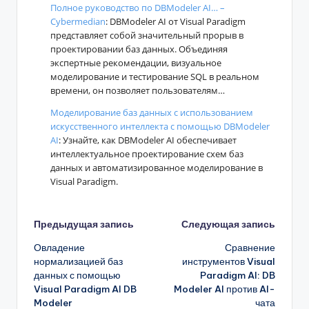
Полное руководство по DBModeler AI… –
Cybermedian
: DBModeler AI от Visual Paradigm
представляет собой значительный прорыв в
проектировании баз данных. Объединяя
экспертные рекомендации, визуальное
моделирование и тестирование SQL в реальном
времени, он позволяет пользователям…
Моделирование баз данных с использованием
искусственного интеллекта с помощью DBModeler
AI
: Узнайте, как DBModeler AI обеспечивает
интеллектуальное проектирование схем баз
данных и автоматизированное моделирование в
Visual Paradigm.
Навигация
Предыдущая запись
Следующая запись
Овладение
Сравнение
записи
нормализацией баз
инструментов Visual
данных с помощью
Paradigm AI: DB
Visual Paradigm AI DB
Modeler AI против AI-
Modeler
чата