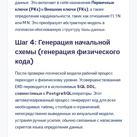
данных. Это включает в себя назначение
Первичные
ключи (PKs)
и
Внешние ключи (FKs)
, а также
определение кардинальности, таких как отношения 1:1, 1:N
или M:N. Это преобразует абстрактную модель в
логически обоснованную
структуру базы данных
.
Шаг 4: Генерация начальной
схемы (генерация физического
кода)
После проверки логической модели рабочий процесс
переходит к физическому уровню. Усовершенствованная
ERD переводится в исполняемые
SQL DDL,
совместимые с PostgreSQL
операторы. Этот
автоматизированный процесс генерирует код для всех
необходимых таблиц, столбцов и ограничений,
непосредственно выведенных из визуальной модели,
устраняя ручные усилия, обычно связанные с написанием
скриптов языка определения данных.