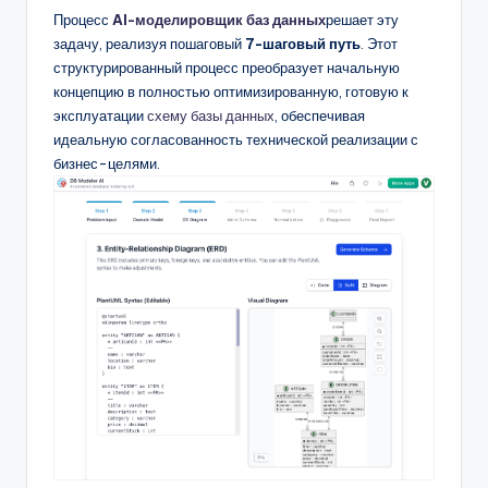
D
Процесс
AI-моделировщик баз данных
решает эту
i
задачу, реализуя пошаговый
7-шаговый путь
. Этот
структурированный процесс преобразует начальную
g
концепцию в полностью оптимизированную, готовую к
it
эксплуатации
схему базы данных
, обеспечивая
идеальную согласованность технической реализации с
a
бизнес-целями.
l
I
n
si
g
h
t
s