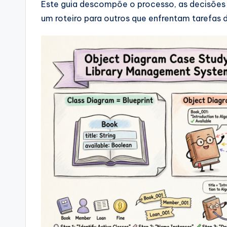
Este guia descompõe o processo, as decisões
o
um roteiro para outros que enfrentam tarefa
ft
w
a
r
e
&
D
i
g
it