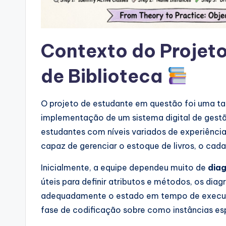
a
l
Contexto do Projeto
I
de Biblioteca
n
si
O projeto de estudante em questão foi uma tar
implementação de um sistema digital de gestã
g
estudantes com níveis variados de experiênci
h
capaz de gerenciar o estoque de livros, o ca
t
Inicialmente, a equipe dependeu muito de
dia
úteis para definir atributos e métodos, os di
s
adequadamente o estado em tempo de execuçã
fase de codificação sobre como instâncias esp