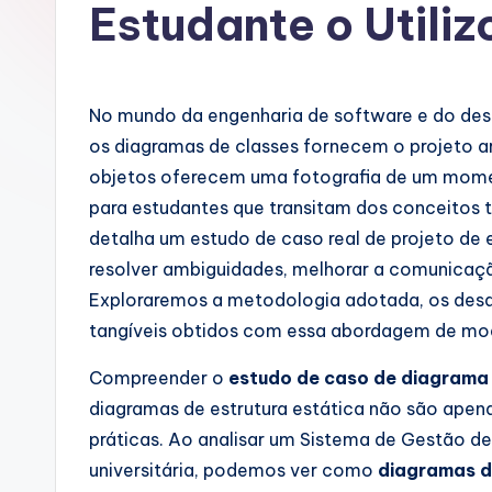
rt
Estudante o Utili
u
g
No mundo da engenharia de software e do desi
u
os diagramas de classes fornecem o projeto a
objetos oferecem uma fotografia de um moment
e
para estudantes que transitam dos conceitos t
s
detalha um estudo de caso real de projeto de 
resolver ambiguidades, melhorar a comunicaçã
e
Exploraremos a metodologia adotada, os desaf
-
tangíveis obtidos com essa abordagem de m
A
Compreender o
estudo de caso de diagrama
diagramas de estrutura estática não são apen
I,
práticas. Ao analisar um Sistema de Gestão d
S
universitária, podemos ver como
diagramas d