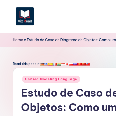
Skip
to
content
V
iz
Home
»
Estudo de Caso de Diagrama de Objetos: Como um P
R
e
Read this post in:
a
Posted
Unified Modeling Language
d
in
Estudo de Caso d
P
Objetos: Como um 
o