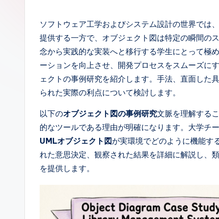
p
a
ソフトウェア工学およびシステム設計の世界では
提供する一方で、オブジェクト図は特定の瞬間の
n
念から実践的な実装へと移行する学生にとって極
e
ーションを向上させ、開発プロセスをスムーズに
ェクトの事例研究を紹介します。手法、直面した
s
られた実際の利点について検討します。
e
以下の
オブジェクト図の事例研究
文脈を理解する
-
的なツールである理由が明確になります。大学チ
UMLオブジェクト図
が実環境でどのように機能す
A
れた意思決定、観察された結果を詳細に解説し、
I,
を提供します。
S
o