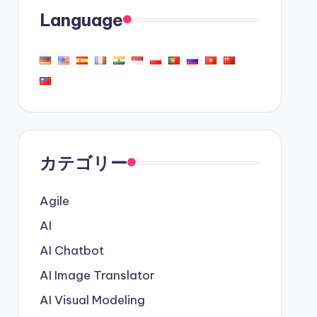
Language
カテゴリー
Agile
AI
AI Chatbot
AI Image Translator
AI Visual Modeling