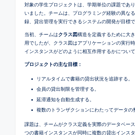
対象の学生プロジェクトは、学期単位の課題であ
l
いました。チームは、プログラミング経験の異なる
I
録、貸出管理を実行できるシステムの開発が目標
n
当初、チームは
クラス図
構造を定義するために大
用でしたが、クラス図はアプリケーションの実行
si
インスタンスがどのように相互作用するかについ
g
プロジェクトの主な目標：
h
リアルタイムで書籍の貸出状況を追跡する。
t
会員の貸出制限を管理する。
s
延滞通知を自動生成する。
複数のトランザクションにわたってデータの
課題は、チームがクラス定義を実際のデータベース
つの書籍インスタンスが同時に複数の貸出インス