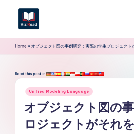
Skip
to
content
V
iz
Home
»
オブジェクト図の事例研究：実際の学生プロジェクト
R
e
Read this post in:
a
Posted
Unified Modeling Language
d
in
オブジェクト図の事
J
ロジェクトがそれを
a