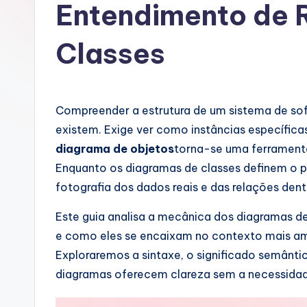
rt
Entendimento de 
u
Classes
g
u
Compreender a estrutura de um sistema de sof
e
existem. Exige ver como instâncias específic
s
diagrama de objetos
torna-se uma ferrament
Enquanto os diagramas de classes definem o 
e
fotografia dos dados reais e das relações den
-
Este guia analisa a mecânica dos diagramas d
A
e como eles se encaixam no contexto mais a
Exploraremos a sintaxe, o significado semântic
I,
diagramas oferecem clareza sem a necessida
S