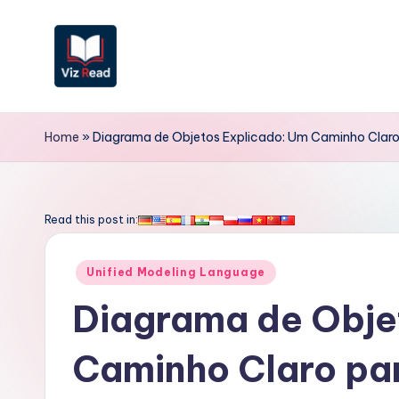
Skip
to
content
V
iz
Home
»
Diagrama de Objetos Explicado: Um Caminho Claro 
R
e
Read this post in:
a
Posted
Unified Modeling Language
d
in
Diagrama de Obje
P
Caminho Claro par
o