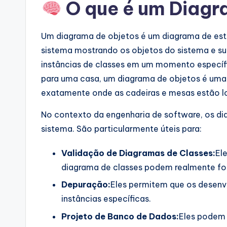
O que é um Diagr
a
l
Um diagrama de objetos é um diagrama de estr
sistema mostrando os objetos do sistema e su
I
instâncias de classes em um momento específ
n
para uma casa, um diagrama de objetos é uma
exatamente onde as cadeiras e mesas estão l
si
No contexto da engenharia de software, os d
g
sistema. São particularmente úteis para:
h
Validação de Diagramas de Classes:
El
t
diagrama de classes podem realmente for
s
Depuração:
Eles permitem que os desenv
instâncias específicas.
Projeto de Banco de Dados:
Eles podem 