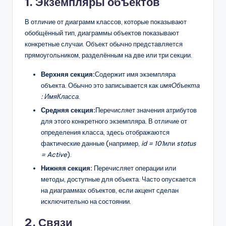
1. Экземпляры объектов
В отличие от диаграмм классов, которые показывают
обобщённый тип, диаграммы объектов показывают
конкретные случаи. Объект обычно представляется
прямоугольником, разделённым на две или три секции.
Верхняя секция:
Содержит имя экземпляра
объекта. Обычно это записывается как
имяОбъекта
: ИмяКласса
.
Средняя секция:
Перечисляет значения атрибутов
для этого конкретного экземпляра. В отличие от
определения класса, здесь отображаются
фактические данные (например,
id = 101
или
status
= Active
).
Нижняя секция:
Перечисляет операции или
методы, доступные для объекта. Часто опускается
на диаграммах объектов, если акцент сделан
исключительно на состоянии.
2. Связи