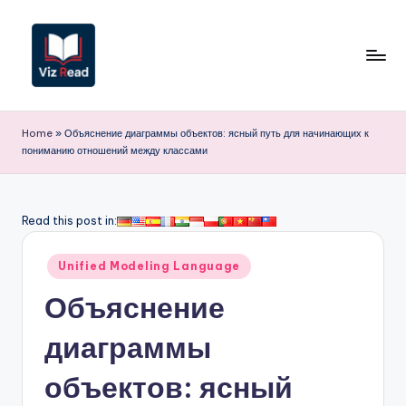
Перейти
к
содержимому
V
iz
Home
»
Объяснение диаграммы объектов: ясный путь для начинающих к
пониманию отношений между классами
R
e
a
Read this post in:
d
Опубликовано
Unified Modeling Language
R
в
Объяснение
u
s
диаграммы
si
объектов: ясный
a