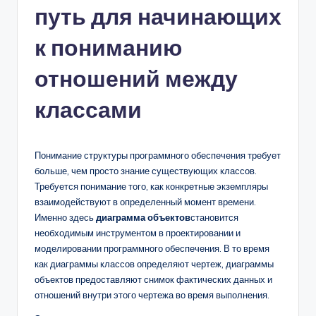
путь для начинающих
n
-
к пониманию
A
отношений между
I,
классами
S
o
f
Понимание структуры программного обеспечения требует
больше, чем просто знание существующих классов.
t
Требуется понимание того, как конкретные экземпляры
w
взаимодействуют в определенный момент времени.
Именно здесь
диаграмма объектов
становится
a
необходимым инструментом в проектировании и
r
моделировании программного обеспечения. В то время
как диаграммы классов определяют чертеж, диаграммы
e
объектов предоставляют снимок фактических данных и
&
отношений внутри этого чертежа во время выполнения.