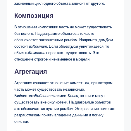
жизненный цикл одного объекта зависит от другого.
Композиция
В отношении композиции часть не может существовать
без целого. На диаграмме объектов это часто
обозначается закрашенным ромбом. Например, дом
Дом
состоит из
Комнат
. Если объект
Дом
уничтожается, то
объекты
Комната
перестают существовать. Это
отношение строгое и неизменное в модели.
Агрегация
Агрегация означает отношение «имеет-а», при котором
часть может существовать независимо.
Библиотека
Библиотека
имеет
Книги
, но книги могут
существовать вне библиотеки. На диаграмме объектов
это обозначается пустым ромбом. Это различие помогает
разработчикам понять владение данными и логику
очистки.