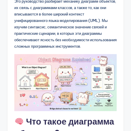
D
Это руководство разбирает механику диаграмм объектов,
их связь с диаграммами классов, а также то, как они
i
вписываются в более широкий контекст
g
унифицированного языка моделирования (UML). Мы
изучим синтаксис, семантическое значение связей и
it
практические сценарии, в которых эти диаграммы
a
обеспечивают ясность без необходимости использования
сложных программных инструментов.
l
I
n
si
g
h
t
s
Что такое диаграмма