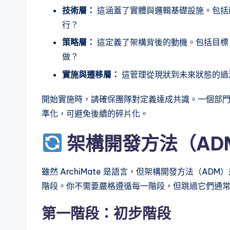
技術層：
這涵蓋了實體與邏輯基礎設施。包括
a
行？
r
策略層：
這定義了架構背後的動機。包括目標
做？
e
實施與遷移層：
這管理從現狀到未來狀態的過
&
開始實施時，請確保團隊對定義達成共識。一個部
D
準化，可避免後續的碎片化。
i
架構開發方法（AD
g
it
雖然 ArchiMate 是語言，但架構開發方法（A
階段。你不需要嚴格遵循每一階段，但跳過它們通
a
l
第一階段：初步階段