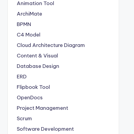
Animation Tool
ArchiMate
BPMN
C4 Model
Cloud Architecture Diagram
Content & Visual
Database Design
ERD
Flipbook Tool
OpenDocs
Project Management
Scrum
Software Development