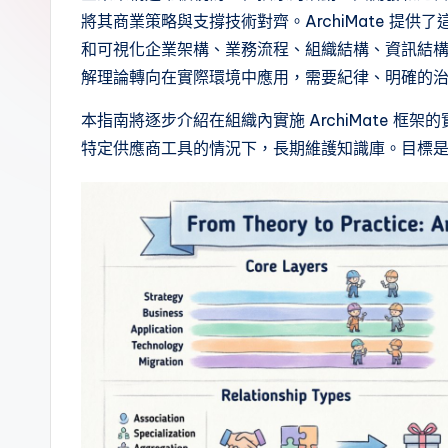
a
將其商業策略與支撐技術對齊。ArchiMate 提
d
和可視化企業架構、業務流程、組織結構、資訊結
解理論轉向在實際環境中應用，需要紀律、明確的
it
本指南將逐步介紹在組織內實施 ArchiMate 
i
特定供應商工具的情況下，長期維護知識庫。目標
o
n
a
l
C
h
i