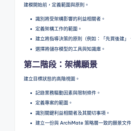
I
建模開始前，定義範圍與原則。
n
識別將受架構影響的利益相關者。
si
定義架構工作的範圍。
g
建立將指導決策的原則（例如：「先買後建」
選擇將儲存模型的工具與知識庫。
h
t
第二階段：架構願景
s
建立目標狀態的高階視圖。
記錄業務驅動因素與限制條件。
定義專案的範圍。
識別關鍵利益相關者及其關切事項。
建立一份與 ArchiMate 策略層一致的願景文