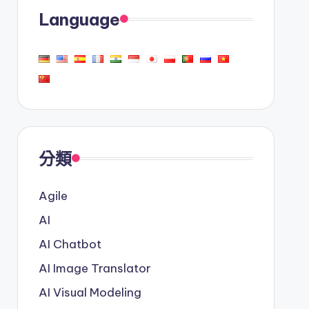
Language
分類
Agile
AI
AI Chatbot
AI Image Translator
AI Visual Modeling