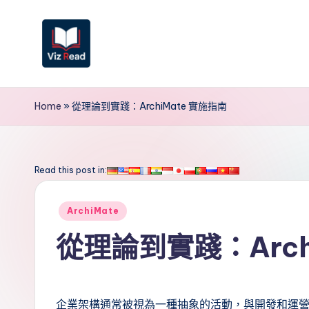
Skip
to
content
V
iz
Home
»
從理論到實踐：ArchiMate 實施指南
R
e
Read this post in:
a
Posted
ArchiMate
d
in
從理論到實踐：Arch
T
r
企業架構通常被視為一種抽象的活動，與開發和運