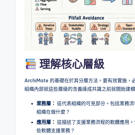
n
e
s
e
-
理解核心層級
A
I,
ArchiMate 的基礎在於其分層方法。要有效實
組織內部就這些層級的含義達成共識之前就開始建
S
業務層：
這代表組織的可見部分。包括業務流
o
組織在做什麼？
ft
應用層：
這描述了支援業務流程的軟體應用。
w
些軟體支援業務？