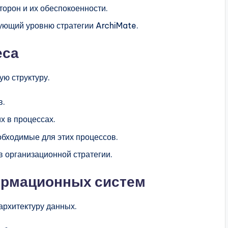
орон и их обеспокоенности.
вующий уровню стратегии ArchiMate.
еса
ю структуру.
в.
х в процессах.
бходимые для этих процессов.
в организационной стратегии.
ормационных систем
архитектуру данных.