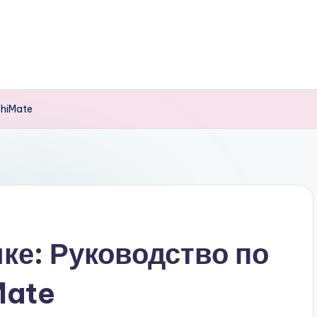
chiMate
ике: Руководство по
Mate