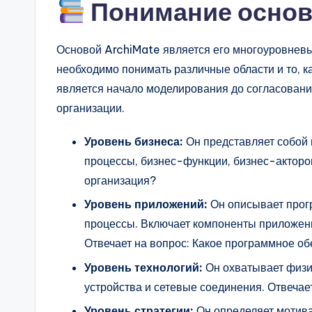
Понимание основ
n
si
Основой ArchiMate является его многоуровневы
необходимо понимать различные области и то, 
g
является начало моделирования до согласования
h
организации.
t
Уровень бизнеса:
Он представляет собой 
процессы, бизнес-функции, бизнес-акторов
s
организация?
Уровень приложений:
Он описывает прог
процессы. Включает компоненты приложен
Отвечает на вопрос: Какое программное о
Уровень технологий:
Он охватывает физич
устройства и сетевые соединения. Отвечае
Уровень стратегии:
Он определяет мотива