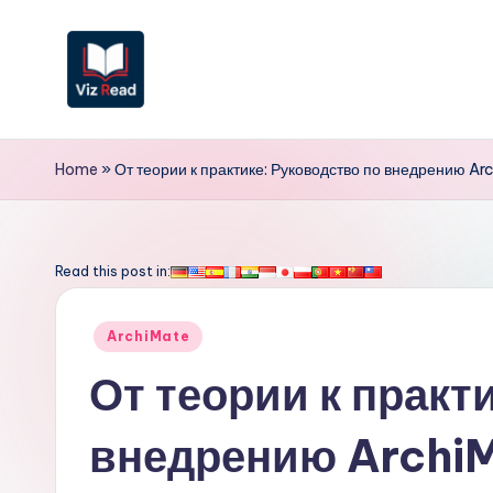
Перейти
к
содержимому
V
iz
Home
»
От теории к практике: Руководство по внедрению Ar
R
e
Read this post in:
a
Опубликовано
ArchiMate
d
в
От теории к практ
R
внедрению Archi
u