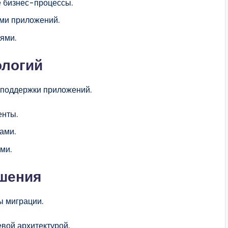
 бизнес-процессы.
ами приложений.
ями.
ологий
 поддержки приложений.
енты.
ами.
ми.
ешения
ы миграции.
вой архитектурой.