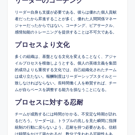
リーダーのコーチング
リーダー自身も支援が必要である。彼らは優れた個人貢献
者だったから昇進することが多く、優れた人間関係マネー
ジャーだったからではない。コーチング、ピアサークル、
感情知能のトレーニングを提供することは不可欠である。
プロセスより文化
多くの組織は、基盤となる文化を変えることなく、アジャ
イルプロセスを模倣しようとする。個人の英雄主義を集団
的成功よりも重視する文化では、自己組織化されたチーム
は成り立たない。報酬制度はリーダーシップスタイルと一
致しなければならない。長時間働く人を称賛すれば、チー
ムが自らペースを調整する能力を損なうことになる。
プロセスに対する忍耐
チームが成熟するには時間がかかる。不安定な時期が訪れ
るだろう。リーダーは、トラブルの兆しを見た瞬間に指揮
統制の行動に戻らないよう、忍耐を持つ必要がある。信頼
は時間をかけて築かれるが、数分で失われる可能性もあ