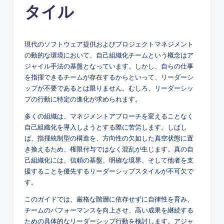
タイル
e
s
e
現代のソフトウェア提供およびプロジェクトマネジメント
の動的な環境において、自己組織化チームという概念はア
-
ジャイル手法の基盤となっています。しかし、自らの仕事
A
を指揮できるチームが存在するからといって、リーダーシ
ップが不要であるとは限りません。むしろ、リーダーシッ
I,
プの行動に特定の進化が求められます。
S
多くの組織は、マネジメントアプローチを変えることなく
o
自己組織化を導入しようとする際に苦労します。しばし
ば、指揮統制型の構造を、方向性の欠如した真空状態に置
f
き換えるため、権限付与ではなく混乱が生じます。真の自
t
己組織化には、信頼の基盤、明確な境界、そして他者を支
援することを優先するリーダーシップスタイルが不可欠で
w
す。
a
このガイドでは、厳格な階層に依存せずに自律性を育み、
r
チームのパフォーマンスを向上させ、高い成果を継続する
ための具体的なリーダーシップ行動を検討します。アジャ