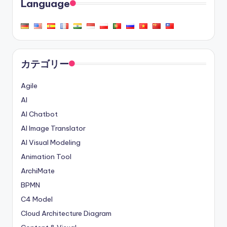
Language
カテゴリー
Agile
AI
AI Chatbot
AI Image Translator
AI Visual Modeling
Animation Tool
ArchiMate
BPMN
C4 Model
Cloud Architecture Diagram