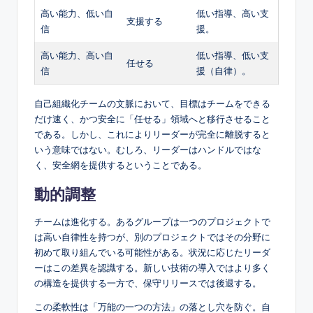
高い能力、低い自
低い指導、高い支
支援する
信
援。
高い能力、高い自
低い指導、低い支
任せる
信
援（自律）。
自己組織化チームの文脈において、目標はチームをできる
だけ速く、かつ安全に「任せる」領域へと移行させること
である。しかし、これによりリーダーが完全に離脱すると
いう意味ではない。むしろ、リーダーはハンドルではな
く、安全網を提供するということである。
動的調整
チームは進化する。あるグループは一つのプロジェクトで
は高い自律性を持つが、別のプロジェクトではその分野に
初めて取り組んでいる可能性がある。状況に応じたリーダ
ーはこの差異を認識する。新しい技術の導入ではより多く
の構造を提供する一方で、保守リリースでは後退する。
この柔軟性は「万能の一つの方法」の落とし穴を防ぐ。自