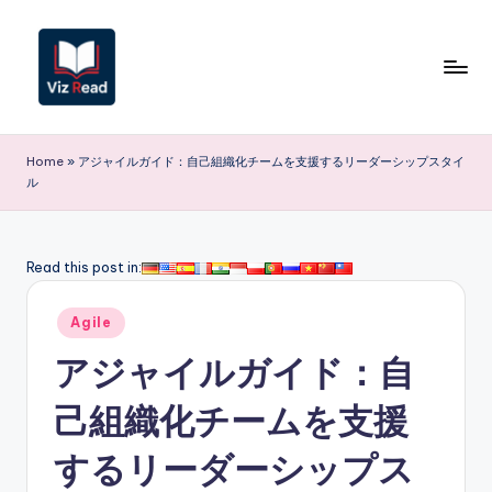
Skip
to
content
V
iz
Home
»
アジャイルガイド：自己組織化チームを支援するリーダーシップスタイ
ル
R
e
a
Read this post in:
d
Posted
Agile
J
in
アジャイルガイド：自
a
p
己組織化チームを支援
a
するリーダーシップス
n