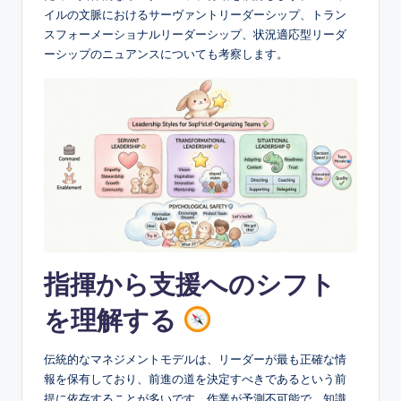
e
イルの文脈におけるサーヴァントリーダーシップ、トラン
&
スフォーメーショナルリーダーシップ、状況適応型リーダ
ーシップのニュアンスについても考察します。
D
i
g
it
a
l
I
n
指揮から支援へのシフト
si
を理解する
g
h
伝統的なマネジメントモデルは、リーダーが最も正確な情
報を保有しており、前進の道を決定すべきであるという前
t
提に依存することが多いです。作業が予測不可能で、知識