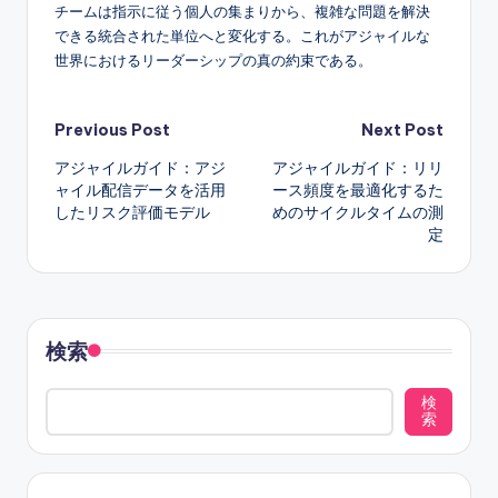
チームは指示に従う個人の集まりから、複雑な問題を解決
できる統合された単位へと変化する。これがアジャイルな
世界におけるリーダーシップの真の約束である。
Post
Previous Post
Next Post
アジャイルガイド：アジ
アジャイルガイド：リリ
navigation
ャイル配信データを活用
ース頻度を最適化するた
したリスク評価モデル
めのサイクルタイムの測
定
検索
検
索