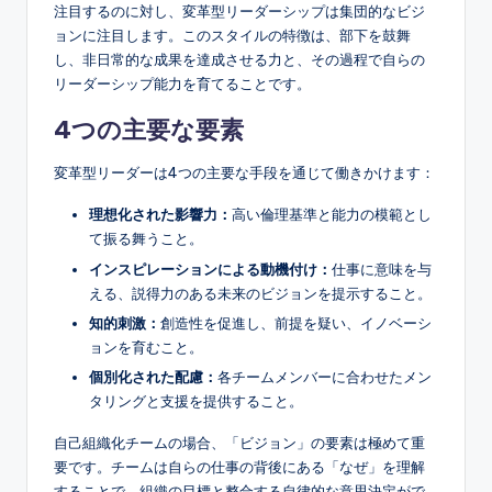
注目するのに対し、変革型リーダーシップは集団的なビジ
ョンに注目します。このスタイルの特徴は、部下を鼓舞
し、非日常的な成果を達成させる力と、その過程で自らの
リーダーシップ能力を育てることです。
4つの主要な要素
変革型リーダーは4つの主要な手段を通じて働きかけます：
理想化された影響力：
高い倫理基準と能力の模範とし
て振る舞うこと。
インスピレーションによる動機付け：
仕事に意味を与
える、説得力のある未来のビジョンを提示すること。
知的刺激：
創造性を促進し、前提を疑い、イノベーシ
ョンを育むこと。
個別化された配慮：
各チームメンバーに合わせたメン
タリングと支援を提供すること。
自己組織化チームの場合、「ビジョン」の要素は極めて重
要です。チームは自らの仕事の背後にある「なぜ」を理解
することで、組織の目標と整合する自律的な意思決定がで