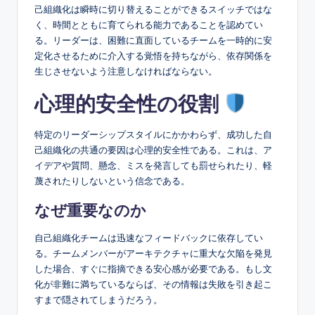
己組織化は瞬時に切り替えることができるスイッチではな
く、時間とともに育てられる能力であることを認めてい
る。リーダーは、困難に直面しているチームを一時的に安
定化させるために介入する覚悟を持ちながら、依存関係を
生じさせないよう注意しなければならない。
心理的安全性の役割
特定のリーダーシップスタイルにかかわらず、成功した自
己組織化の共通の要因は心理的安全性である。これは、ア
イデアや質問、懸念、ミスを発言しても罰せられたり、軽
蔑されたりしないという信念である。
なぜ重要なのか
自己組織化チームは迅速なフィードバックに依存してい
る。チームメンバーがアーキテクチャに重大な欠陥を発見
した場合、すぐに指摘できる安心感が必要である。もし文
化が非難に満ちているならば、その情報は失敗を引き起こ
すまで隠されてしまうだろう。