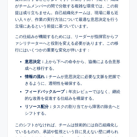
s
がチームメンバーの間で分散する複雑な環境では、この前
提は成り立ちません。自己組織化チームは、現場に最も近
い人々が、作業の実行方法について最適な意思決定を行う
立場にあるという前提に基づいています。
この仕組みが機能するためには、リーダーが指揮官からフ
ァシリテーターへと役割を変える必要があります。この移
行にはいくつかの重要な変化が伴います：
意思決定：
上から下への命令から、協働による合意形
成へと移行する。
情報の流れ：
チームが意思決定に必要な文脈を把握で
きるように、透明性を確保する。
フィードバックループ：
年次レビューではなく、継続
的な改善を促進する仕組みを構築する。
リソース配分：
タスクの割り当てから障害の除去へと
シフトする。
このシフトがなければ、チームは技術的には自己組織化し
ているものの、承認や監視という目に見えない壁に縛られ