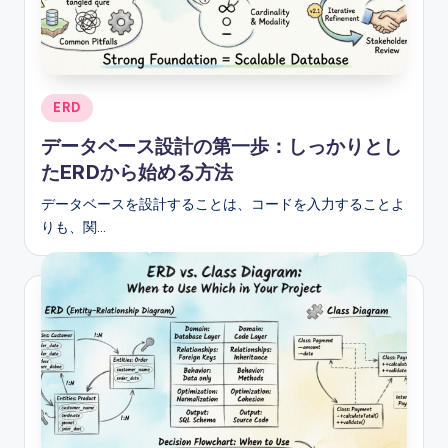
e
s
e
Posted
ERD
-
in
データベース設計の第一歩：しっかりとし
A
たERDから始める方法
I,
データベースを設計することは、コードを入力することよ
S
りも、関…
o
f
t
w
a
r