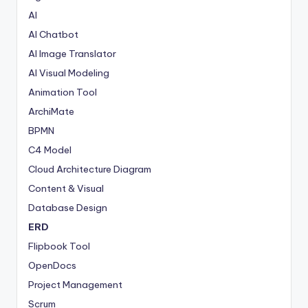
AI
AI Chatbot
AI Image Translator
AI Visual Modeling
Animation Tool
ArchiMate
BPMN
C4 Model
Cloud Architecture Diagram
Content & Visual
Database Design
ERD
Flipbook Tool
OpenDocs
Project Management
Scrum