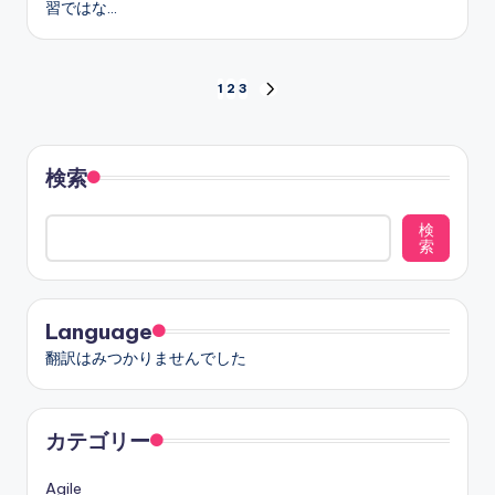
習ではな…
投
1
2
3
NEXT
PAGE
稿
の
検索
ペ
検
索
ー
ジ
Language
送
翻訳はみつかりませんでした
り
カテゴリー
Agile