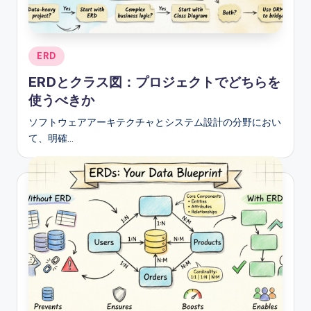
e
&
D
Posted
ERD
in
i
ERDとクラス図：プロジェクトでどちらを
g
使うべきか
it
ソフトウェアアーキテクチャとシステム設計の分野におい
て、明確…
a
l
I
n
si
g
h
t