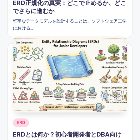
ERD正規化の真実：どこで止めるか、どこ
でさらに進むか
堅牢なデータモデルを設計することは、ソフトウェア工学
における…
Posted
ERD
in
ERDとは何か？初心者開発者とDBA向け