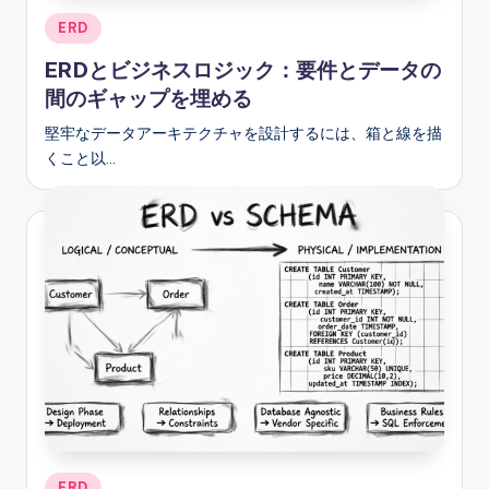
Posted
ERD
in
ERDとビジネスロジック：要件とデータの
間のギャップを埋める
堅牢なデータアーキテクチャを設計するには、箱と線を描
くこと以…
Posted
ERD