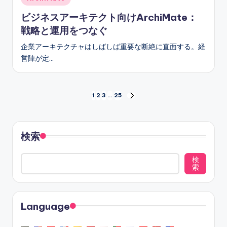
in
ビジネスアーキテクト向けArchiMate：
戦略と運用をつなぐ
企業アーキテクチャはしばしば重要な断絶に直面する。経
営陣が定…
投
1
2
3
…
25
NEXT
PAGE
稿
の
検索
ペ
検
索
ー
ジ
Language
送