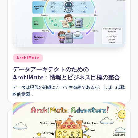
e
&
D
i
g
it
Posted
ArchiMate
a
in
データアーキテクトのための
l
ArchiMate：情報とビジネス目標の整合
I
データは現代の組織にとって生命線であるが、しばしば戦
n
略的意図…
si
g
h
t