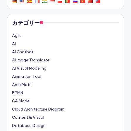
り
カテゴリー
Agile
AI
AI Chatbot
AI Image Translator
AI Visual Modeling
Animation Tool
ArchiMate
BPMN
C4 Model
Cloud Architecture Diagram
Content & Visual
Database Design