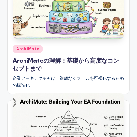
s
Posted
ArchiMate
in
ArchiMateの理解：基礎から高度なコン
セプトまで
企業アーキテクチャは、複雑なシステムを可視化するため
の構造化…