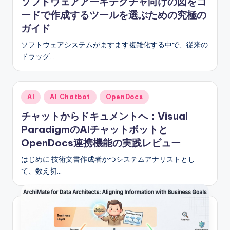
ソフトウェアアーキテクチャ向けの図をコ
e
ードで作成するツールを選ぶための究極の
ガイド
s
ソフトウェアシステムがますます複雑化する中で、従来の
e
ドラッグ…
-
A
Posted
I,
AI
AI Chatbot
OpenDocs
in
S
チャットからドキュメントへ：Visual
ParadigmのAIチャットボットと
o
OpenDocs連携機能の実践レビュー
f
はじめに 技術文書作成者かつシステムアナリストとし
t
て、数え切…
w
a
r