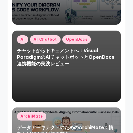
Posted
AI
AI Chatbot
OpenDocs
in
チャットからドキュメントへ：Visual
ParadigmのAIチャットボットとOpenDocs
連携機能の実践レビュー
Posted
ArchiMate
in
データアーキテクトのためのArchiMate：情