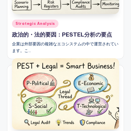
e
&
D
Posted
Strategic Analysis
in
i
政治的・法的要因：PESTEL分析の要点
g
企業は外部要因の複雑なエコシステムの中で運営されてい
it
ます。こ…
a
l
I
n
si
g
h
t