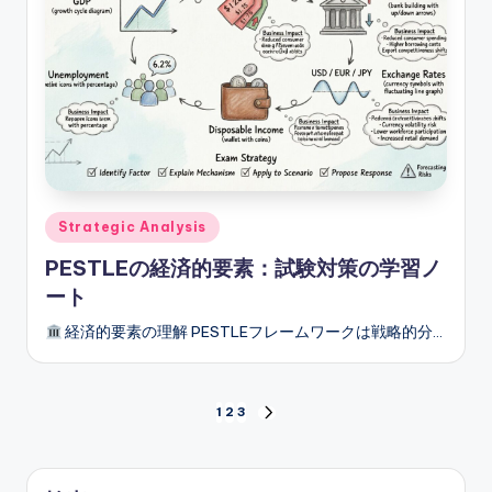
Posted
Strategic Analysis
in
PESTLEの経済的要素：試験対策の学習ノ
ート
経済的要素の理解 PESTLEフレームワークは戦略的分…
投
1
2
3
NEXT
PAGE
稿