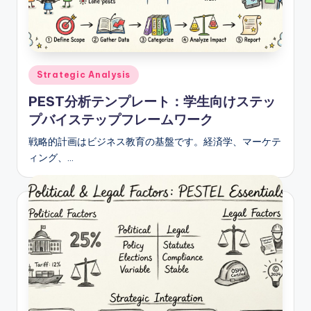
e
s
e
Posted
Strategic Analysis
-
in
PEST分析テンプレート：学生向けステッ
A
プバイステップフレームワーク
I,
戦略的計画はビジネス教育の基盤です。経済学、マーケテ
S
ィング、…
o
f
t
w
a
r