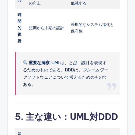
の向上
低減する
時
間
長期的なシステム進化と
的
短期から中期の設計
保守性
視
野
重要な洞察
: UMLは、
とは、
設計を表現す
るためのものである。DDDは、
フレームワー
ク
ソフトウェアについて考えるためのもので
ある。
5. 主な違い：UML対DDD
基