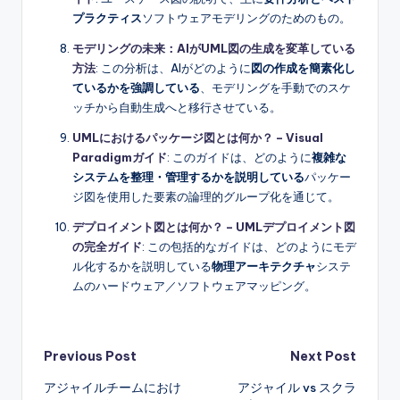
プラクティス
ソフトウェアモデリングのためのもの。
モデリングの未来：AIがUML図の生成を変革している
方法
: この分析は、AIがどのように
図の作成を簡素化し
ているかを強調している
、モデリングを手動でのスケ
ッチから自動生成へと移行させている。
UMLにおけるパッケージ図とは何か？ – Visual
Paradigmガイド
: このガイドは、どのように
複雑な
システムを整理・管理するかを説明している
パッケー
ジ図を使用した要素の論理的グループ化を通じて。
デプロイメント図とは何か？ – UMLデプロイメント図
の完全ガイド
: この包括的なガイドは、どのようにモデ
ル化するかを説明している
物理アーキテクチャ
システ
ムのハードウェア／ソフトウェアマッピング。
Post
Previous Post
Next Post
アジャイルチームにおけ
アジャイル vs スクラ
navigation