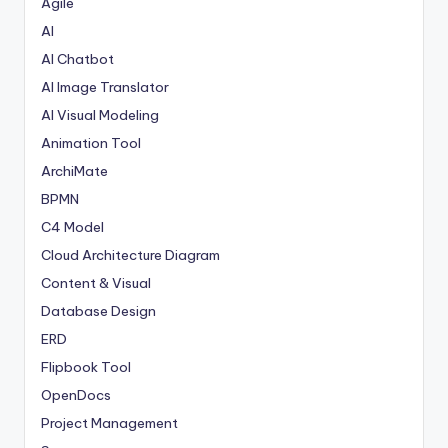
Agile
AI
AI Chatbot
AI Image Translator
AI Visual Modeling
Animation Tool
ArchiMate
BPMN
C4 Model
Cloud Architecture Diagram
Content & Visual
Database Design
ERD
Flipbook Tool
OpenDocs
Project Management