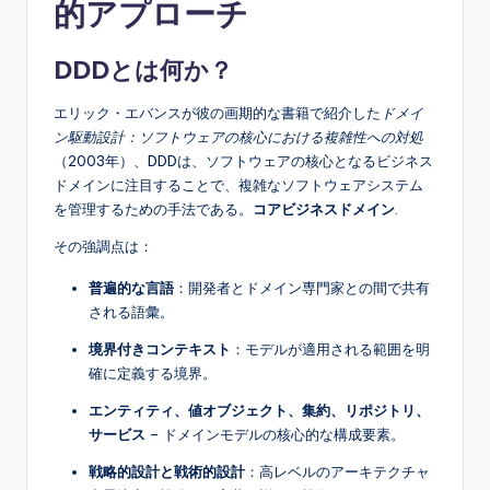
的アプローチ
DDDとは何か？
エリック・エバンスが彼の画期的な書籍で紹介した
ドメイ
ン駆動設計：ソフトウェアの核心における複雑性への対処
（2003年）、DDDは、ソフトウェアの核心となるビジネス
ドメインに注目することで、複雑なソフトウェアシステム
を管理するための手法である。
コアビジネスドメイン
.
その強調点は：
普遍的な言語
：開発者とドメイン専門家との間で共有
される語彙。
境界付きコンテキスト
：モデルが適用される範囲を明
確に定義する境界。
エンティティ、値オブジェクト、集約、リポジトリ、
サービス
– ドメインモデルの核心的な構成要素。
戦略的設計と戦術的設計
：高レベルのアーキテクチャ