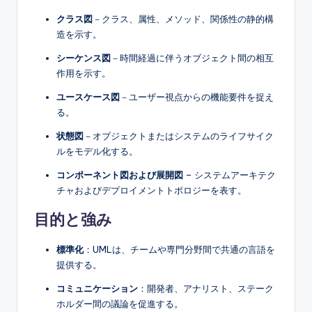
s
クラス図
－クラス、属性、メソッド、関係性の静的構
造を示す。
シーケンス図
－時間経過に伴うオブジェクト間の相互
作用を示す。
ユースケース図
－ユーザー視点からの機能要件を捉え
る。
状態図
－オブジェクトまたはシステムのライフサイク
ルをモデル化する。
コンポーネント図および展開図
– システムアーキテク
チャおよびデプロイメントトポロジーを表す。
目的と強み
標準化
：UMLは、チームや専門分野間で共通の言語を
提供する。
コミュニケーション
：開発者、アナリスト、ステーク
ホルダー間の議論を促進する。