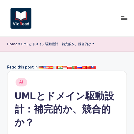
Skip
to
content
V
iz
Home
»
UMLとドメイン駆動設計：補完的か、競合的か？
R
e
Read this post in:
a
Posted
d
AI
in
J
UMLとドメイン駆動設
a
計：補完的か、競合的
p
か？
a
n