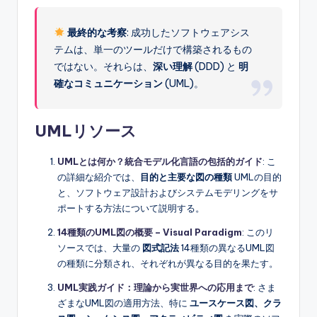
最終的な考察
: 成功したソフトウェアシス
テムは、単一のツールだけで構築されるもの
ではない。それらは、
深い理解
(DDD) と
明
確なコミュニケーション
(UML)。
UMLリソース
UMLとは何か？統合モデル化言語の包括的ガイド
: こ
の詳細な紹介では、
目的と主要な図の種類
UMLの目的
と、ソフトウェア設計およびシステムモデリングをサ
ポートする方法について説明する。
14種類のUML図の概要 – Visual Paradigm
: このリ
ソースでは、大量の
図式記法
14種類の異なるUML図
の種類に分類され、それぞれが異なる目的を果たす。
UML実践ガイド：理論から実世界への応用まで
: さま
ざまなUML図の適用方法、特に
ユースケース図、クラ