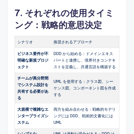
7. それぞれの使用タイミ
ング：戦略的意思決定
シナリオ
推奨されるアプローチ
ビジネス要件が不
DDD から始める：ドメインエキス
明確な新規プロジ
パートと連携し、境界付きコンテキ
ェクト
ストを定義し、共通言語を構築する
チームが異分野間
UML を使用する：クラス図、シー
でシステム設計を
ケンス図、コンポーネント図を作成
共有する必要があ
する
る
大規模で複雑なエ
両方を組み合わせる：戦略的モデリ
ンタープライズシ
ングには DDD、戦術的文書化には
ステム
UML
シンプルな
UML は過剰な場合がある；DDD は