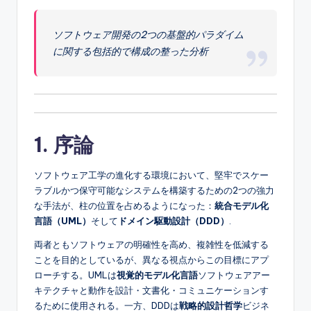
e
ソフトウェア開発の2つの基盤的パラダイム
s
に関する包括的で構成の整った分析
e
-
A
I,
1. 序論
S
ソフトウェア工学の進化する環境において、堅牢でスケー
o
ラブルかつ保守可能なシステムを構築するための2つの強力
f
な手法が、柱の位置を占めるようになった：
統合モデル化
言語（UML）
そして
ドメイン駆動設計（DDD）
.
t
w
両者ともソフトウェアの明確性を高め、複雑性を低減する
ことを目的としているが、異なる視点からこの目標にアプ
a
ローチする。UMLは
視覚的モデル化言語
ソフトウェアアー
r
キテクチャと動作を設計・文書化・コミュニケーションす
るために使用される。一方、DDDは
戦略的設計哲学
ビジネ