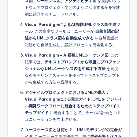
ス図、シーケンス図、アクティビティ図
を実際のソフ
トウェアプロジェクトでどのように活用するかを実践
的に紹介するチュートリアル。
Visual ParadigmによるAI搭載UMLクラス図生成ツ
ール
: この高度なツールは、ユーザーが
自然言語の記
述からUMLクラス図を自動生成できる
を自然言語の
記述から自動生成し、設計プロセスを簡素化する。
Visual Paradigm – AI搭載UMLシーケンス図
: この
記事では、
テキストプロンプトから即座にプロフェッ
ショナルなUMLシーケンス図を生成する方法
を高度
なAIモデリングスイートを使ってテキストプロンプト
から生成する方法を説明する。
アジャイルプロジェクトにおけるUMLの導入：
Visual Paradigmによる完全ガイド
: UMLを
アジャイ
ル開発ワークフローに統合するためのステップバイス
テップガイド
に統合することで、チームの計画とコミ
ュニケーションを向上させる。
ユースケース図とは何か？ – UMLモデリングの完全ガ
イド
: ユースケース図の説明で、主に
要件分析とベスト