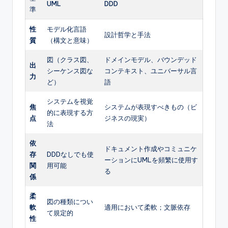
UML
DDD
準
性
モデル化言語
設計哲学と手法
質
（構文と意味）
図（クラス図、
ドメインモデル、バウンデッド
出
シーケンス図な
コンテキスト、ユニバーサル言
力
ど）
語
システムを視覚
焦
システムが表現すべきもの（ビ
的に表現する方
点
ジネスの現実）
法
依
ドキュメント作成やコミュニケ
存
DDDなしでも使
ーションにUMLを頻繁に使用す
関
用可能
る
係
柔
図の種類につい
軟
適用において柔軟；文脈依存
て規定的
性