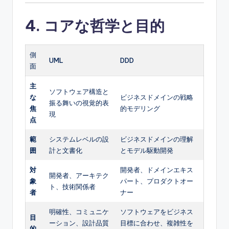
4. コアな哲学と目的
側
UML
DDD
面
主
ソフトウェア構造と
な
ビジネスドメインの戦略
振る舞いの視覚的表
焦
的モデリング
現
点
範
システムレベルの設
ビジネスドメインの理解
囲
計と文書化
とモデル駆動開発
対
開発者、ドメインエキス
開発者、アーキテク
象
パート、プロダクトオー
ト、技術関係者
者
ナー
明確性、コミュニケ
ソフトウェアをビジネス
目
ーション、設計品質
目標に合わせ、複雑性を
的