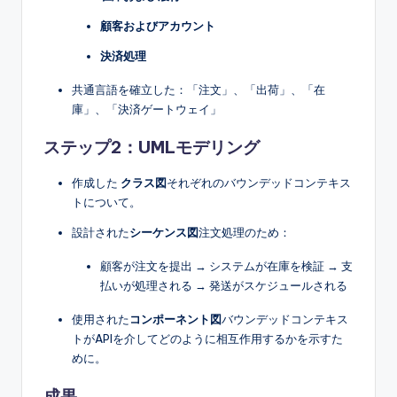
顧客およびアカウント
決済処理
共通言語を確立した：「注文」、「出荷」、「在
庫」、「決済ゲートウェイ」
ステップ2：UMLモデリング
作成した
クラス図
それぞれのバウンデッドコンテキス
トについて。
設計された
シーケンス図
注文処理のため：
顧客が注文を提出 → システムが在庫を検証 → 支
払いが処理される → 発送がスケジュールされる
使用された
コンポーネント図
バウンデッドコンテキス
トがAPIを介してどのように相互作用するかを示すた
めに。
成果