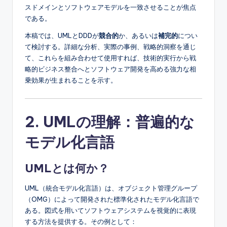
e
スドメインとソフトウェアモデルを一致させることが焦点
&
である。
D
本稿では、UMLとDDDが
競合的
か、あるいは
補完的
につい
て検討する。詳細な分析、実際の事例、戦略的洞察を通じ
i
て、これらを組み合わせて使用すれば、技術的実行から戦
g
略的ビジネス整合へとソフトウェア開発を高める強力な相
乗効果が生まれることを示す。
it
a
2. UMLの理解：普遍的な
l
I
モデル化言語
n
UMLとは何か？
si
g
UML（統合モデル化言語）は、オブジェクト管理グループ
（OMG）によって開発された標準化されたモデル化言語で
h
ある。図式を用いてソフトウェアシステムを視覚的に表現
t
する方法を提供する。その例として：