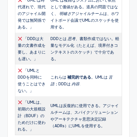
「UML は時
UML は複雑なシステムにおいて依然
代遅れで、現代
として価値がある。道具の問題ではな
のアジャイル開
く、
明確さ
アジャイルチームは、ホワ
発では無関係で
イトボード会議でUMLのスケッチを使
ある。」
用する。
「DDDは大
DDDとは
思考
、書類作成ではない。軽
量の文書作成を
量なモデル化（たとえば、境界付きコ
要し、あまりに
ンテキストのスケッチ）で十分であ
も遅い。」
る。
「UMLと
DDDを同時に
これらは
補完的である
。UMLは
言
使うことはでき
語
；DDDは
内容
.
ない。」
「UMLは、
UMLは反復的に使用できる。アジャイ
初期の大規模設
ルチームは、スパイクソリューション
計（BDUF）の
やアーキテクチャ意思決定記録
ためだけに使わ
（ADRs）にUMLを使用する。
れる。」