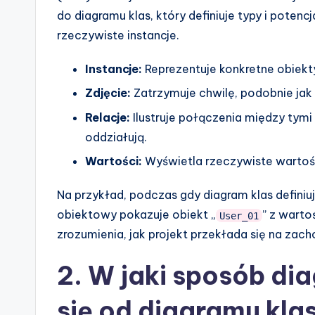
do diagramu klas, który definiuje typy i poten
si
rzeczywiste instancje.
g
Instancje:
Reprezentuje konkretne obiekty,
h
Zdjęcie:
Zatrzymuje chwilę, podobnie jak 
t
Relacje:
Ilustruje połączenia między tymi 
oddziałują.
s
Wartości:
Wyświetla rzeczywiste wartoś
Na przykład, podczas gdy diagram klas definiuj
obiektowy pokazuje obiekt „
” z warto
User_01
zrozumienia, jak projekt przekłada się na za
2. W jaki sposób di
się od diagramu kl