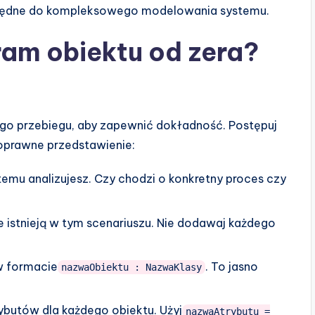
zbędne do kompleksowego modelowania systemu.
ram obiektu od zera?
go przebiegu, aby zapewnić dokładność. Postępuj
poprawne przedstawienie:
temu analizujesz. Czy chodzi o konkretny proces czy
e istnieją w tym scenariuszu. Nie dodawaj każdego
w formacie
. To jasno
nazwaObiektu : NazwaKlasy
ybutów dla każdego obiektu. Użyj
nazwaAtrybutu =