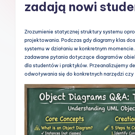
li
zadają nowi stude
s
h
Zrozumienie statycznej struktury systemu op
-
projektowania. Podczas gdy diagramy klas dos
systemu w działaniu w konkretnym momencie.
A
zadawane pytania dotyczące diagramów obiek
I,
dla studentów i praktyków. Przeanalizujemy def
odwoływania się do konkretnych narzędzi cz
S
o
ft
w
a