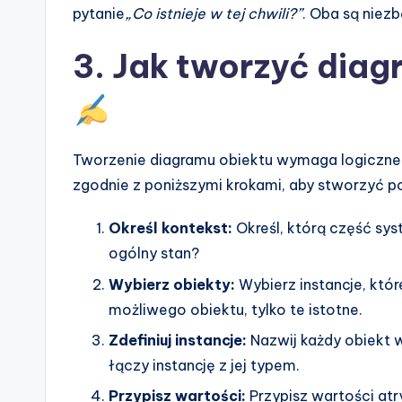
pytanie
„Co istnieje w tej chwili?”
. Oba są nie
3. Jak tworzyć diag
Tworzenie diagramu obiektu wymaga logiczne
zgodnie z poniższymi krokami, aby stworzyć 
Określ kontekst:
Określ, którą część sys
ogólny stan?
Wybierz obiekty:
Wybierz instancje, któr
możliwego obiektu, tylko te istotne.
Zdefiniuj instancje:
Nazwij każdy obiekt 
łączy instancję z jej typem.
Przypisz wartości:
Przypisz wartości atr