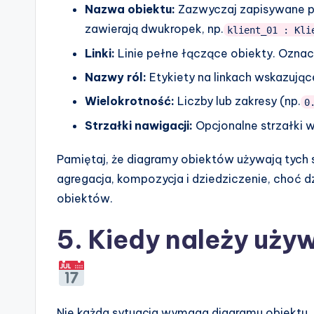
Nazwa obiektu:
Zazwyczaj zapisywane p
zawierają dwukropek, np.
klient_01 : Kli
Linki:
Linie pełne łączące obiekty. Oznac
Nazwy ról:
Etykiety na linkach wskazujące 
Wielokrotność:
Liczby lub zakresy (np.
0
Strzałki nawigacji:
Opcjonalne strzałki 
Pamiętaj, że diagramy obiektów używają tych s
agregacja, kompozycja i dziedziczenie, choć d
obiektów.
5. Kiedy należy uży
Nie każda sytuacja wymaga diagramu obiektu. 