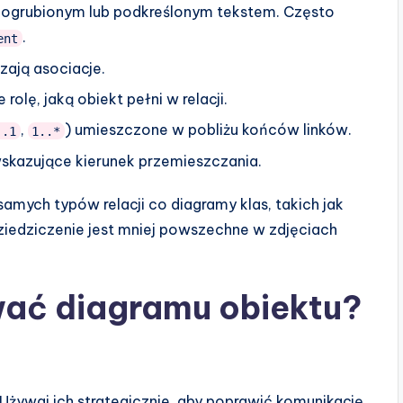
ogrubionym lub podkreślonym tekstem. Często
.
ent
zają asociacje.
rolę, jaką obiekt pełni w relacji.
,
) umieszczone w pobliżu końców linków.
..1
1..*
wskazujące kierunek przemieszczania.
amych typów relacji co diagramy klas, takich jak
ziedziczenie jest mniej powszechne w zdjęciach
wać diagramu obiektu?
Używaj ich strategicznie, aby poprawić komunikację