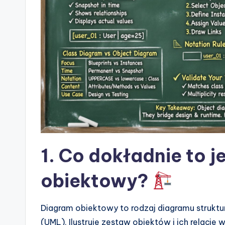
r
e
&
D
i
g
it
1. Co dokładnie to j
a
obiektowy?
l
I
Diagram obiektowy to rodzaj diagramu struktu
n
(UML). Ilustruje zestaw obiektów i ich relac