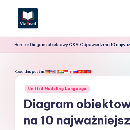
Skip
to
content
V
iz
Home
»
Diagram obiektowy Q&A: Odpowiedzi na 10 najważni
R
e
Read this post in:
a
Posted
Unified Modeling Language
d
in
Diagram obiekto
P
na 10 najważniejs
o