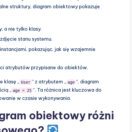
cjalne struktury, diagram obiektowy pokazuje
 a nie tylko klasy.
zdjęcie stanu systemu.
instancjami, pokazując, jak się wzajemnie
ci atrybutów przypisane do obiektów.
e klasę „
” z atrybutem „
”, diagram
User
age
ścią „
”. Ta różnica jest kluczowa do
age = 25
chowanie w czasie wykonywania.
agram obiektowy różni
asowego?