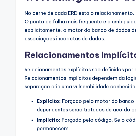
a
No cerne de cada ERD está o relacionamento. 
l
O ponto de falha mais frequente é a ambiguid
explicitamente, o motor do banco de dados de
I
associações incorretas de dados.
n
Relacionamentos Implícito
si
Relacionamentos explícitos são definidos por 
g
Relacionamentos implícitos dependem da lógic
h
separação cria uma vulnerabilidade conhecid
t
Explícito:
Forçado pelo motor do banco de
dependentes serão tratados de acordo c
s
Implícito:
Forçado pelo código. Se o códi
permanecem.