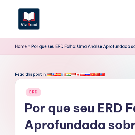
Skip
to
content
V
iz
Home
»
Por que seu ERD Falha: Uma Análise Aprofundada s
R
e
Read this post in:
a
Posted
ERD
d
in
Por que seu ERD F
P
Aprofundada sobr
o