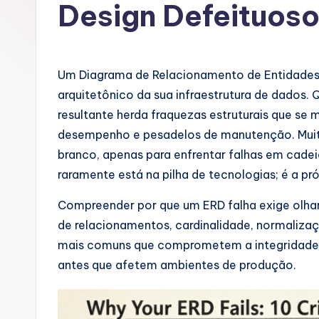
rt
Design Defeituos
u
g
Um Diagrama de Relacionamento de Entidades
u
arquitetônico da sua infraestrutura de dados.
resultante herda fraquezas estruturais que s
e
desempenho e pesadelos de manutenção. Mu
s
branco, apenas para enfrentar falhas em cadei
raramente está na pilha de tecnologias; é a pró
e
Compreender por que um ERD falha exige olhar 
-
de relacionamentos, cardinalidade, normalizaçã
A
mais comuns que comprometem a integridade 
antes que afetem ambientes de produção.
I,
S