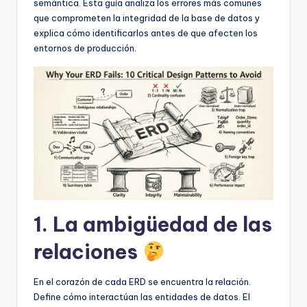
D
semántica. Esta guía analiza los errores más comunes
que comprometen la integridad de la base de datos y
i
explica cómo identificarlos antes de que afecten los
g
entornos de producción.
it
a
l
I
n
si
g
1. La ambigüedad de las
h
relaciones
t
s
En el corazón de cada ERD se encuentra la relación.
Define cómo interactúan las entidades de datos. El