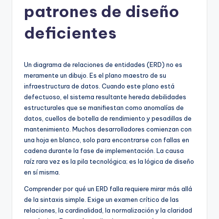
patrones de diseño
h
-
deficientes
A
I,
Un diagrama de relaciones de entidades (ERD) no es
S
meramente un dibujo. Es el plano maestro de su
infraestructura de datos. Cuando este plano está
o
defectuoso, el sistema resultante hereda debilidades
f
estructurales que se manifiestan como anomalías de
datos, cuellos de botella de rendimiento y pesadillas de
t
mantenimiento. Muchos desarrolladores comienzan con
w
una hoja en blanco, solo para encontrarse con fallas en
cadena durante la fase de implementación. La causa
a
raíz rara vez es la pila tecnológica; es la lógica de diseño
r
en sí misma.
e
Comprender por qué un ERD falla requiere mirar más allá
de la sintaxis simple. Exige un examen crítico de las
&
relaciones, la cardinalidad, la normalización y la claridad