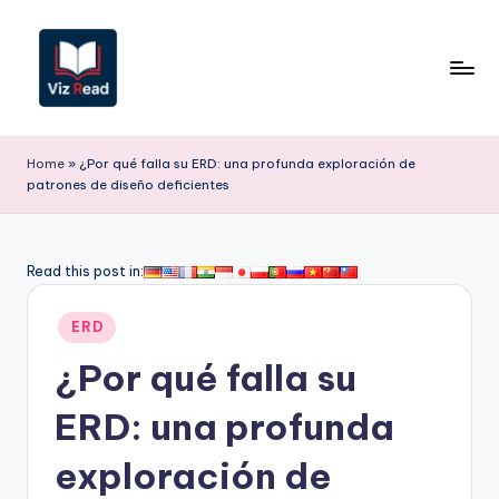
Saltar
al
contenido
V
iz
Home
»
¿Por qué falla su ERD: una profunda exploración de
patrones de diseño deficientes
R
e
a
Read this post in:
d
Publicado
ERD
S
en
¿Por qué falla su
p
a
ERD: una profunda
ni
exploración de
s