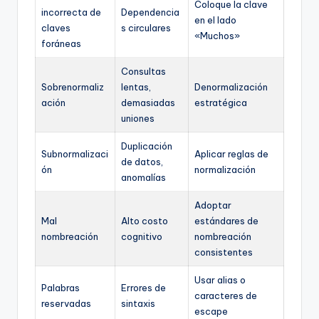
Coloque la clave
incorrecta de
Dependencia
en el lado
claves
s circulares
«Muchos»
foráneas
Consultas
Sobrenormaliz
lentas,
Denormalización
ación
demasiadas
estratégica
uniones
Duplicación
Subnormalizaci
Aplicar reglas de
de datos,
ón
normalización
anomalías
Adoptar
Mal
Alto costo
estándares de
nombreación
cognitivo
nombreación
consistentes
Usar alias o
Palabras
Errores de
caracteres de
reservadas
sintaxis
escape