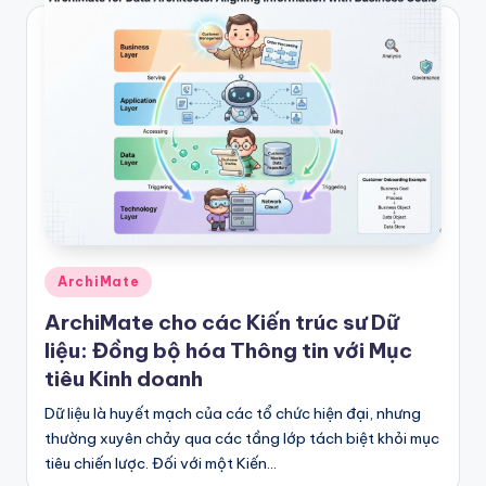
e
&
D
ig
it
a
l
In
Posted
ArchiMate
si
in
ArchiMate cho các Kiến trúc sư Dữ
g
liệu: Đồng bộ hóa Thông tin với Mục
h
tiêu Kinh doanh
t
Dữ liệu là huyết mạch của các tổ chức hiện đại, nhưng
s
thường xuyên chảy qua các tầng lớp tách biệt khỏi mục
tiêu chiến lược. Đối với một Kiến…