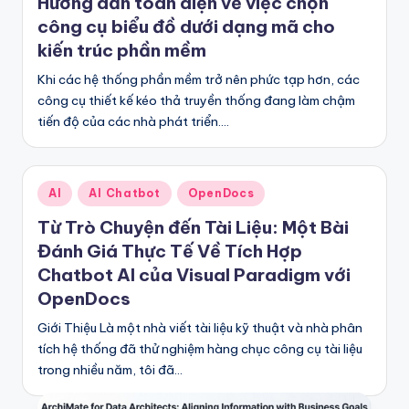
Hướng dẫn toàn diện về việc chọn
m
công cụ biểu đồ dưới dạng mã cho
kiến trúc phần mềm
e
Khi các hệ thống phần mềm trở nên phức tạp hơn, các
s
công cụ thiết kế kéo thả truyền thống đang làm chậm
e
tiến độ của các nhà phát triển.…
-
A
Posted
AI
AI Chatbot
OpenDocs
I,
in
Từ Trò Chuyện đến Tài Liệu: Một Bài
S
Đánh Giá Thực Tế Về Tích Hợp
o
Chatbot AI của Visual Paradigm với
ft
OpenDocs
w
Giới Thiệu Là một nhà viết tài liệu kỹ thuật và nhà phân
tích hệ thống đã thử nghiệm hàng chục công cụ tài liệu
a
trong nhiều năm, tôi đã…
r