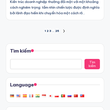
Kiến trúc doanh nghiệp thường đối mặt với một khoảng
cách nghiêm trọng: tầm nhìn chiến lược được định nghĩa
bởi lãnh đạo hiếm khi chuyển hóa một cách rõ…
Phân
1
2
3
…
25
NEXT
PAGE
trang
bài
Tìm kiếm
viết
Tìm
kiếm
Language