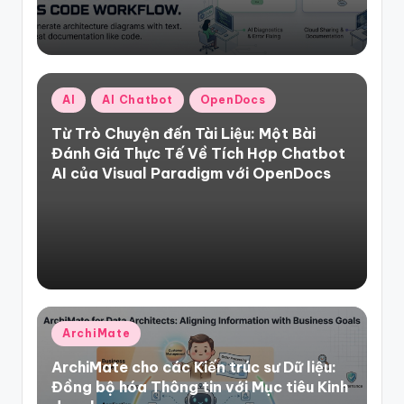
Posted
AI
AI Chatbot
OpenDocs
in
Từ Trò Chuyện đến Tài Liệu: Một Bài
Đánh Giá Thực Tế Về Tích Hợp Chatbot
AI của Visual Paradigm với OpenDocs
Posted
ArchiMate
in
ArchiMate cho các Kiến trúc sư Dữ liệu:
Đồng bộ hóa Thông tin với Mục tiêu Kinh