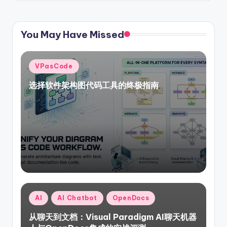
You May Have Missed
Posted
VPasCode
in
选择软件架构图代码工具的终极指南
Posted
AI
AI Chatbot
OpenDocs
in
从聊天到文档：Visual Paradigm AI聊天机器