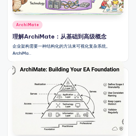
g
h
Posted
t
ArchiMate
in
s
理解ArchiMate：从基础到高级概念
企业架构需要一种结构化的方法来可视化复杂系统。
ArchiMa…