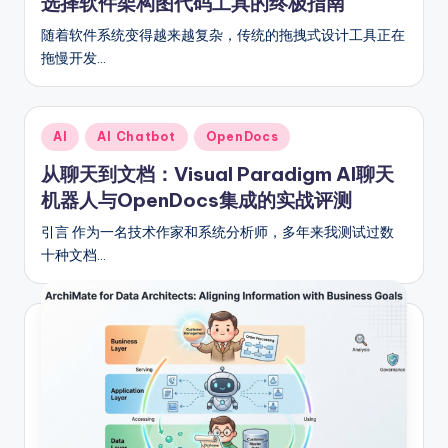
选择软件架构图代码工具的终极指南
fi
随着软件系统变得越来越复杂，传统的拖拽式设计工具正在
e
拖慢开发…
d
C
Posted
AI
AI Chatbot
OpenDocs
hi
in
从聊天到文档：Visual Paradigm AI聊天
n
机器人与OpenDocs集成的实战评测
e
引言 作为一名技术作家和系统分析师，多年来我测试过数
s
十种文档…
e
-
A
I,
S