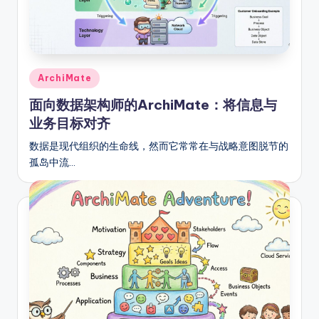
o
ft
w
a
Posted
ArchiMate
in
r
面向数据架构师的ArchiMate：将信息与
e
业务目标对齐
&
数据是现代组织的生命线，然而它常常在与战略意图脱节的
孤岛中流…
D
ig
it
a
l
In
si