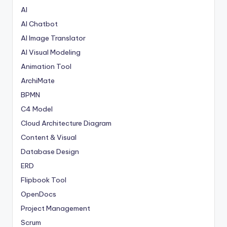
AI
AI Chatbot
AI Image Translator
AI Visual Modeling
Animation Tool
ArchiMate
BPMN
C4 Model
Cloud Architecture Diagram
Content & Visual
Database Design
ERD
Flipbook Tool
OpenDocs
Project Management
Scrum