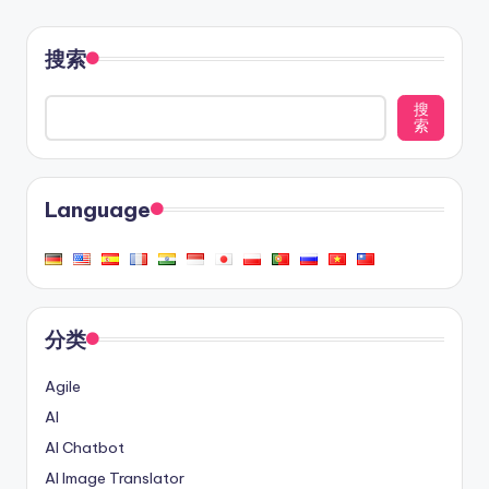
搜索
搜
索
Language
分类
Agile
AI
AI Chatbot
AI Image Translator