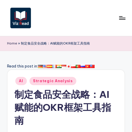
Skip
to
content
V
iz
Home
»
制定食品安全战略：AI赋能的OKR框架工具指南
R
e
Read this post in:
a
Posted
d
AI
Strategic Analysis
in
S
制定食品安全战略：AI
i
赋能的OKR框架工具指
m
南
p
li