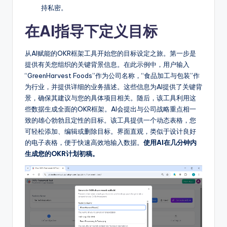
o
持私密。
ft
在AI指导下定义目标
w
a
从AI赋能的OKR框架工具开始您的目标设定之旅。第一步是
提供有关您组织的关键背景信息。在此示例中，用户输入
r
“GreenHarvest Foods”作为公司名称，“食品加工与包装”作
e
为行业，并提供详细的业务描述。这些信息为AI提供了关键背
景，确保其建议与您的具体项目相关。随后，该工具利用这
&
些数据生成全面的OKR框架。AI会提出与公司战略重点相一
D
致的雄心勃勃且定性的目标。该工具提供一个动态表格，您
可轻松添加、编辑或删除目标。界面直观，类似于设计良好
ig
的电子表格，便于快速高效地输入数据。
使用AI在几分钟内
it
生成您的OKR计划初稿。
a
l
In
si