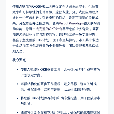
fi
使用AI赋能的OKR框架工具来设定并追踪食品安全、供应链
效率和可持续性的宏伟目标。这款专业、分步式的应用程序
e
通过一个五步向导，引导您明确目标、设定可衡量的关键成
d
果、分配责任并监控进展。借助
Visual Paradigm
强大的AI辅
助功能，您可
生成完整的OKR计划
基于您的业务背景，显著
C
加速您的目标设定与对齐流程。最终输出是一份专业报告，
hi
整合了您完整的OKR计划，便于审查与执行。该工具非常适
合食品加工与包装行业的企业领导者、团队管理者及战略规
n
划人员。
e
核心要点
s
使用AI赋能的OKR框架工具，几分钟内即可生成完整的
e
计划设定方案。
-
遵循结构化的五步工作流程：定义目标、确立关键成
果、分配责任、监控与评审，以及生成最终报告。
A
I,
将您的OKR计划保存并打印为专业报告，用于团队评审
与沟通。
S
通过将计划保存在本地计算机上，确保您的战略数据保