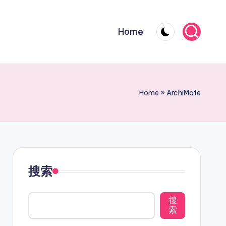
Home
Home
»
ArchiMate
搜索
搜
索