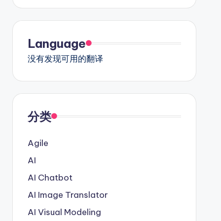
Language
没有发现可用的翻译
分类
Agile
AI
AI Chatbot
AI Image Translator
AI Visual Modeling