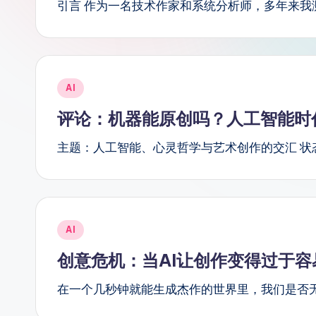
m
引言 作为一名技术作家和系统分析师，多年来我
p
li
Posted
fi
AI
in
评论：机器能原创吗？人工智能时
e
主题：人工智能、心灵哲学与艺术创作的交汇 状
d
C
hi
Posted
AI
n
in
创意危机：当AI让创作变得过于容
e
在一个几秒钟就能生成杰作的世界里，我们是否
s