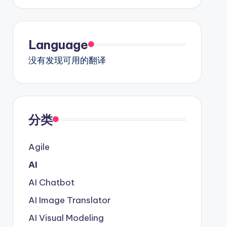
Language
没有发现可用的翻译
分类
Agile
AI
AI Chatbot
AI Image Translator
AI Visual Modeling