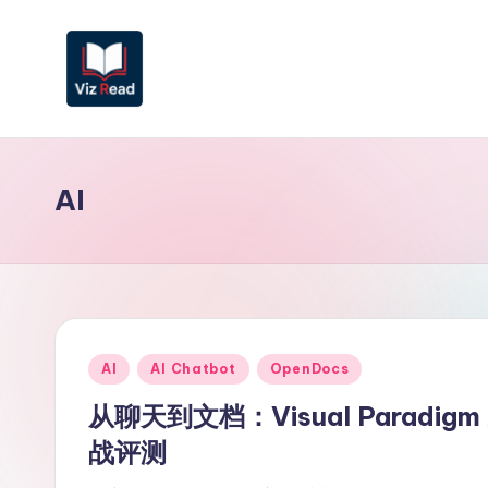
Skip
to
content
V
iz
AI
R
e
a
d
Posted
AI
AI Chatbot
OpenDocs
S
in
从聊天到文档：Visual Paradi
i
战评测