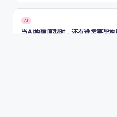
e
-
Posted
AI
A
in
当AI构建原型时，还有谁需要架构
I,
软件开发的速度已经永远改变了。借助生成式AI
S
o
ft
Posted
AI
in
w
视觉建模的复兴：人工智能终于让UM
a
在过去的二十年里，UML和ArchiMate被视为
r
e