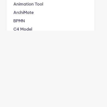
Animation Tool
ArchiMate
BPMN
C4 Model
Cloud Architecture Diagram
Content & Visual
Database Design
ERD
Flipbook Tool
OpenDocs
Project Management
Scrum
Software Development