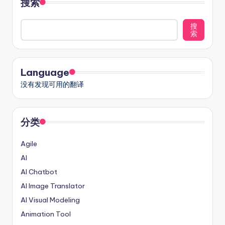
分
搜索
页
搜
索
Language
没有发现可用的翻译
分类
Agile
AI
AI Chatbot
AI Image Translator
AI Visual Modeling
Animation Tool