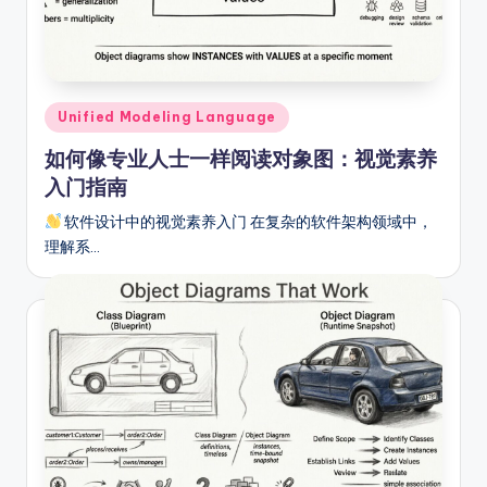
fi
e
d
Posted
Unified Modeling Language
C
in
如何像专业人士一样阅读对象图：视觉素养
hi
入门指南
n
软件设计中的视觉素养入门 在复杂的软件架构领域中，
e
理解系…
s
e
-
A
I,
S