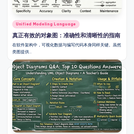
o
ft
w
Posted
Unified Modeling Language
in
a
真正有效的对象图：准确性和清晰性的指南
r
在软件架构中，可视化数据与编写代码本身同样关键。虽然
e
类图提供…
&
D
ig
it
a
l
In
si