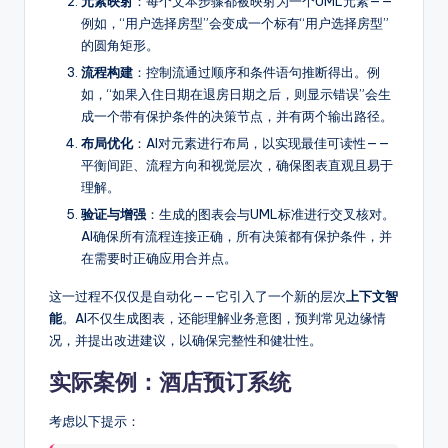
元素映射
：每个文本步骤都被映射为一个UML元素——
例如，“用户选择房型”会变成一个标有“用户选择房型”
的圆角矩形。
流程构建
：控制流通过顺序和条件语句推断得出。例
如，“如果入住日期在退房日期之后，则显示错误”会生
成一个带有保护条件的决策节点，并有两个输出路径。
布局优化
：AI对元素进行布局，以实现最佳可读性——
平衡间距、流程方向和视觉层次，确保图表直观且易于
理解。
验证与增强
：生成的图表会与UML标准进行交叉核对。
AI确保所有流程连接正确，所有决策都有保护条件，并
在需要时正确应用合并点。
这一过程不仅仅是自动化——它引入了一个新的层次
上下文智
能
。AI不仅生成图表，还能理解业务意图，预判常见边缘情
况，并提出改进建议，以确保完整性和健壮性。
实际案例：酒店预订系统
考虑以下提示：