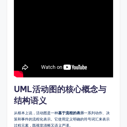
o
ft
w
a
r
e
&
D
ig
it
UML活动图的核心概念与
a
结构语义
l
从根本上说，活动图是一种
基于流程的表示
一系列动作、决
In
策和事件的流程化表示。它使用定义明确的符号词汇来表示
si
过程元素，既视觉清晰又语义严谨。