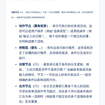
g
h
初始节点（●）
：标记工作流的起点。它是一个实心黑圆圈，通常出现在图的左上角，表示流程的开
始——例如用户发起预订或系统接收请求。
t
动作节点（圆角矩形）
：表示可执行的任务或活动。这
s
些可以是用户操作（例如“选择房型”）或系统操作（例
如“验证入住日期”）。每个动作都是一个独立的步骤，
共同构成整个流程。
控制流（箭头 →）
：有向边表示执行顺序。这些流程决
定了步骤的执行顺序，支持线性推进、条件分支或并行
执行。
决策节点（◇）
：菱形表示基于条件的分支逻辑。例
如，“入住日期是否早于退房日期？”会触发有效或无效
输入的路径。守卫——写在边上的布尔表达式——提供
精确的条件以影响流程方向。
合并节点（◇）
：在分支后重新汇聚多个传入的流程。
尽管在简单流程中常为隐式，但在多个并行或条件路径
汇合为单一流程时（例如客户提交包含多个选项的表单
后）至关重要。