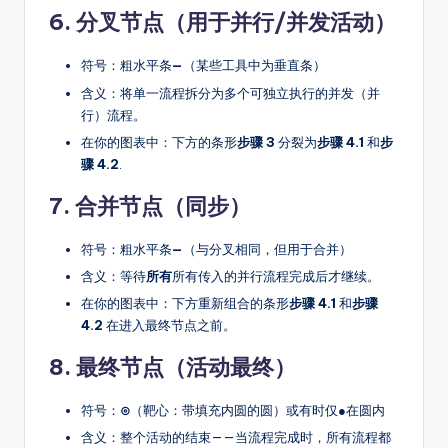
6.
分叉节点（用于并行/并发活动）
符号：粗水平条
—
（某些工具中为垂直条）
含义：将单一流程拆分为多个可独立执行的并发（并
行）流程。
在你的图表中：下方的条形
步骤 3
分裂为
步骤 4.1
和
步
骤 4.2
.
7.
合并节点（同步）
符号：粗水平条
—
（与分叉相同，但用于合并）
含义：等待
所有
所有传入的并行流程完成后才继续。
在你的图表中：下方重新组合的条形
步骤 4.1
和
步骤
4.2
在进入最终节点之前。
8.
最终节点（活动最终）
符号：
⊙
（靶心：带填充内圆的圆）或有时仅
●
在圆内
含义：整个活动的结束——当流程完成时，所有流程都