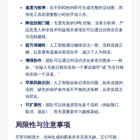
速度与效率
：在不到10秒内即可生成完整的活动图，而
传统工具则需要数小时的手动工作。
降低技能门槛
：无需先前的UML经验。业务分析师、产
品负责人和非技术利益相关者现在可以通过自然语言参
与流程建模。
提升准确性
：人工智能通过确保语法一致、流程连接正
确，以及避免遗漏决策或合并，减少了人为错误。
增强协作
：团队可以通过对话式优化来迭代图表——例
如，“在输入无效日期后添加一个重试循环”或“为支付模
块添加一个泳道。”
早期风险识别
：人工智能会标记潜在问题，如未连接的
流程、缺失的保护条件或不平衡的决策树，从而实现主
动优化。
可扩展性
：团队可以快速原型化多个流程（例如预订、
取消、退款），而无需重新学习建模基础。
局限性与注意事项
尽管功能强大，但AI生成的图表并非完美无缺。它们可能：