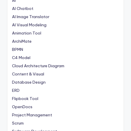
AI
AI Chatbot
AI Image Translator
AI Visual Modeling
Animation Tool
ArchiMate
BPMN
C4 Model
Cloud Architecture Diagram
Content & Visual
Database Design
ERD
Flipbook Tool
OpenDocs
Project Management
Scrum