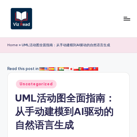
Skip
to
content
V
iz
Home
»
UML活动图全面指南：从手动建模到AI驱动的自然语言生成
R
e
Read this post in:
a
Posted
d
Uncategorized
in
S
UML活动图全面指南：
i
从手动建模到AI驱动的
m
自然语言生成
p
li