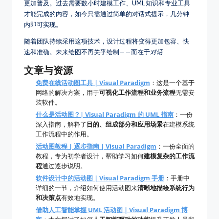
更加普及。过去需要数小时建模工作、UML知识和专业工具
才能完成的内容，如今只需通过简单的对话式提示，几分钟
内即可实现。
随着团队持续采用这项技术，设计过程将变得更加包容、快
速和准确。未来绘图不再关乎绘制——而在于
对话
.
文章与资源
免费在线活动图工具 | Visual Paradigm
：这是一个基于
网络的解决方案，用于
可视化工作流程和业务流程
无需安
装软件。
什么是活动图？| Visual Paradigm 的 UML 指南
：一份
深入指南，解释了
目的、组成部分和应用场景
在建模系统
工作流程中的作用。
活动图教程 | 逐步指南 | Visual Paradigm
：一份全面的
教程，专为初学者设计，帮助学习如何
建模复杂的工作流
程
通过逐步说明。
软件设计中的活动图 | Visual Paradigm 手册
：手册中
详细的一节，介绍如何使用活动图来
清晰地描绘系统行为
和决策点
有效地实现。
借助人工智能掌握 UML 活动图 | Visual Paradigm 博