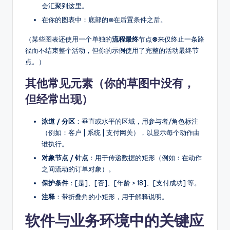
会汇聚到这里。
在你的图表中：底部的
⊙
在后置条件之后。
（某些图表还使用一个单独的
流程最终
节点
⊗
来仅终止一条路
径而不结束整个活动，但你的示例使用了完整的活动最终节
点。）
其他常见元素（你的草图中没有，
但经常出现）
泳道 / 分区
：垂直或水平的区域，用参与者/角色标注
（例如：客户 | 系统 | 支付网关），以显示每个动作由
谁执行。
对象节点 / 针点
：用于传递数据的矩形（例如：在动作
之间流动的订单对象）。
保护条件
：[是]、[否]、[年龄 > 18]、[支付成功] 等。
注释
：带折叠角的小矩形，用于解释说明。
软件与业务环境中的关键应