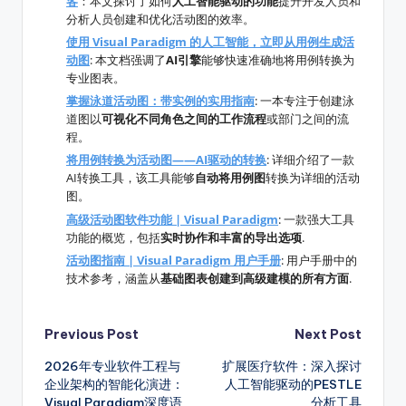
客
：本文探讨了如何
人工智能驱动的功能
提升开发人员和
分析人员创建和优化活动图的效率。
使用 Visual Paradigm 的人工智能，立即从用例生成活
动图
: 本文档强调了
AI引擎
能够快速准确地将用例转换为
专业图表。
掌握泳道活动图：带实例的实用指南
: 一本专注于创建泳
道图以
可视化不同角色之间的工作流程
或部门之间的流
程。
将用例转换为活动图——AI驱动的转换
: 详细介绍了一款
AI转换工具，该工具能够
自动将用例图
转换为详细的活动
图。
高级活动图软件功能 | Visual Paradigm
: 一款强大工具
功能的概览，包括
实时协作和丰富的导出选项
.
活动图指南 | Visual Paradigm 用户手册
: 用户手册中的
技术参考，涵盖从
基础图表创建到高级建模的所有方面
.
Post
Previous Post
Next Post
2026年专业软件工程与
扩展医疗软件：深入探讨
navigation
企业架构的智能化演进：
人工智能驱动的PESTLE
Visual Paradigm深度语
分析工具