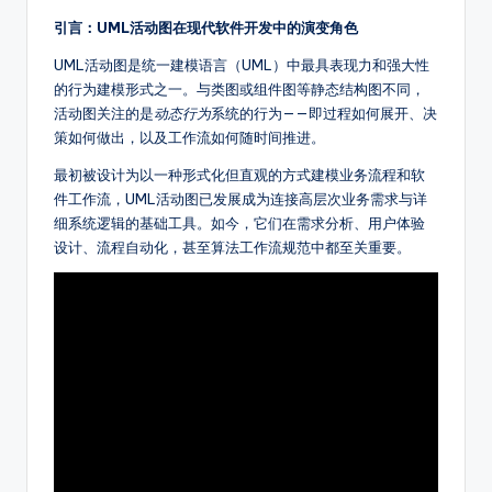
fi
引言：UML活动图在现代软件开发中的演变角色
e
UML活动图是统一建模语言（UML）中最具表现力和强大性
的行为建模形式之一。与类图或组件图等静态结构图不同，
d
活动图关注的是
动态行为
系统的行为——即过程如何展开、决
C
策如何做出，以及工作流如何随时间推进。
hi
最初被设计为以一种形式化但直观的方式建模业务流程和软
件工作流，UML活动图已发展成为连接高层次业务需求与详
n
细系统逻辑的基础工具。如今，它们在需求分析、用户体验
e
设计、流程自动化，甚至算法工作流规范中都至关重要。
s
e
-
A
I,
S