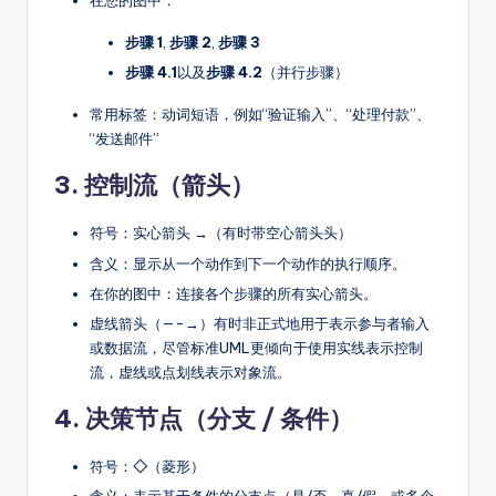
在您的图中：
步骤 1
,
步骤 2
,
步骤 3
步骤 4.1
以及
步骤 4.2
（并行步骤）
常用标签：动词短语，例如“验证输入”、“处理付款”、
“发送邮件”
3.
控制流（箭头）
符号：实心箭头 →（有时带空心箭头头）
含义：显示从一个动作到下一个动作的执行顺序。
在你的图中：连接各个步骤的所有实心箭头。
虚线箭头（—-→）有时非正式地用于表示参与者输入
或数据流，尽管标准UML更倾向于使用实线表示控制
流，虚线或点划线表示对象流。
4.
决策节点（分支 / 条件）
符号：
◇
（菱形）
含义：表示基于条件的分支点（是/否、真/假，或多个