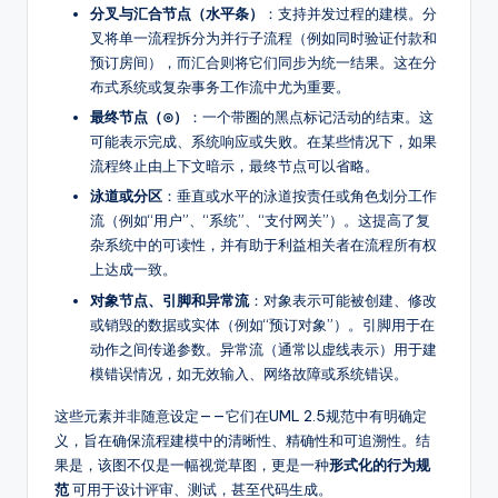
分叉与汇合节点（水平条）
：支持并发过程的建模。分
叉将单一流程拆分为并行子流程（例如同时验证付款和
预订房间），而汇合则将它们同步为统一结果。这在分
布式系统或复杂事务工作流中尤为重要。
最终节点（⊙）
：一个带圈的黑点标记活动的结束。这
可能表示完成、系统响应或失败。在某些情况下，如果
流程终止由上下文暗示，最终节点可以省略。
泳道或分区
：垂直或水平的泳道按责任或角色划分工作
流（例如“用户”、“系统”、“支付网关”）。这提高了复
杂系统中的可读性，并有助于利益相关者在流程所有权
上达成一致。
对象节点、引脚和异常流
：对象表示可能被创建、修改
或销毁的数据或实体（例如“预订对象”）。引脚用于在
动作之间传递参数。异常流（通常以虚线表示）用于建
模错误情况，如无效输入、网络故障或系统错误。
这些元素并非随意设定——它们在UML 2.5规范中有明确定
义，旨在确保流程建模中的清晰性、精确性和可追溯性。结
果是，该图不仅是一幅视觉草图，更是一种
形式化的行为规
范
可用于设计评审、测试，甚至代码生成。