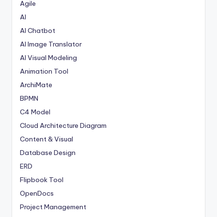
Agile
AI
AI Chatbot
AI Image Translator
AI Visual Modeling
Animation Tool
ArchiMate
BPMN
C4 Model
Cloud Architecture Diagram
Content & Visual
Database Design
ERD
Flipbook Tool
OpenDocs
Project Management