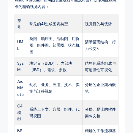
Visual Paradigm的AI图表生成器可生成符合广泛使用建模标
g
准的精确视觉内容：
h
符
常见的AI生成图表类型
视觉目的与优势
t
号
s
类图、顺序图、活动图、用例
UM
清晰呈现结构、行
图、组件图、部署图、状态机
L
为和交互
图
Sys
块定义（BDD）、内部块
结构化系统组成与
ML
（IBD）、需求、参数
可追溯性可视化
Arc
动机、业务、应用、技术、实
分层的企业架构概
hiM
施与迁移视角
览
ate
C4
系统上下文、容器、组件、代
分层、易读的软件
模
码视图
架构文档
型
BP
精确的工作流和基