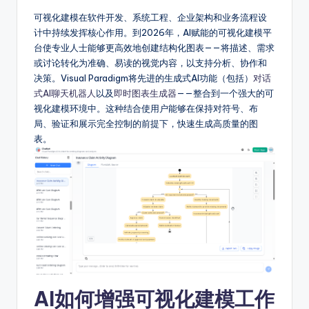
fi
可视化建模在软件开发、系统工程、企业架构和业务流程设
计中持续发挥核心作用。到2026年，AI赋能的可视化建模平
e
台使专业人士能够更高效地创建结构化图表——将描述、需求
d
或讨论转化为准确、易读的视觉内容，以支持分析、协作和
决策。Visual Paradigm将先进的生成式AI功能（包括）
对话
C
式AI聊天机器人
以及
即时图表生成器
——整合到一个强大的可
hi
视化建模环境中。这种结合使用户能够在保持对符号、布
局、验证和展示完全控制的前提下，快速生成高质量的图
n
表。
e
s
e
-
A
I,
S
AI如何增强可视化建模工作