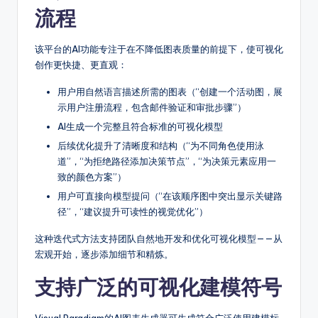
o
流程
ft
w
该平台的AI功能专注于在不降低图表质量的前提下，使可视化
创作更快捷、更直观：
a
用户用自然语言描述所需的图表（“创建一个活动图，展
r
示用户注册流程，包含邮件验证和审批步骤”）
e
AI生成一个完整且符合标准的可视化模型
&
后续优化提升了清晰度和结构（“为不同角色使用泳
道”，“为拒绝路径添加决策节点”，“为决策元素应用一
D
致的颜色方案”）
ig
用户可直接向模型提问（“在该顺序图中突出显示关键路
径”，“建议提升可读性的视觉优化”）
it
a
这种迭代式方法支持团队自然地开发和优化可视化模型——从
宏观开始，逐步添加细节和精炼。
l
支持广泛的可视化建模符号
In
si