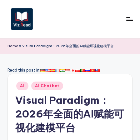
Skip
to
content
V
iz
Home
»
Visual Paradigm：2026年全面的AI赋能可视化建模平台
R
e
Read this post in:
a
Posted
d
AI
AI Chatbot
in
S
Visual Paradigm：
i
2026年全面的AI赋能可
m
视化建模平台
p
li