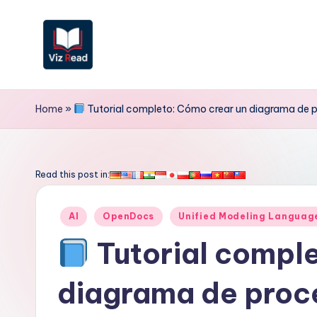
Saltar
al
contenido
V
iz
Home
»
Tutorial completo: Cómo crear un diagrama de
R
e
Read this post in:
a
Publicado
AI
OpenDocs
Unified Modeling Languag
d
en
Tutorial comple
S
diagrama de proc
p