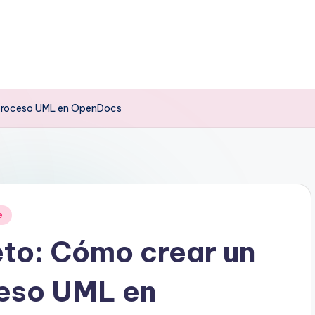
 proceso UML en OpenDocs
e
to: Cómo crear un
eso UML en