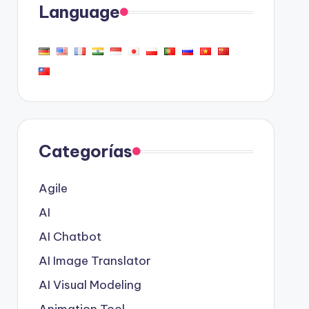
Language
Categorías
Agile
AI
AI Chatbot
AI Image Translator
AI Visual Modeling