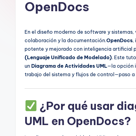
a
OpenDocs
n
is
En el diseño moderno de software y sistemas, vi
h
colaboración y la documentación.
OpenDocs
,
potente y mejorado con inteligencia artificial 
-
(Lenguaje Unificado de Modelado)
. Este tut
A
un
Diagrama de Actividades UML
—la opción 
trabajo del sistema y flujos de control—paso a
I,
S
o
¿Por qué usar di
ft
UML en OpenDocs?
w