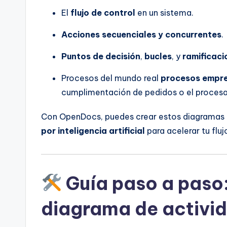
El
flujo de control
en un sistema.
n
Acciones secuenciales y concurrentes
.
si
g
Puntos de decisión
,
bucles
, y
ramificaci
h
Procesos del mundo real
procesos empre
cumplimentación de pedidos o el proces
t
Con OpenDocs, puedes crear estos diagrama
s
por inteligencia artificial
para acelerar tu fluj
Guía paso a paso
diagrama de activi