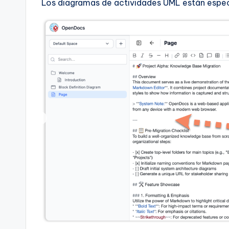
Los diagramas de actividades UML están espec
a
r
e
&
D
i
g
it
a
l
I