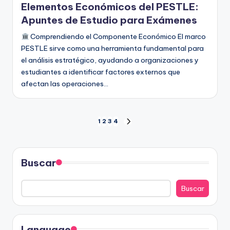
Elementos Económicos del PESTLE:
Apuntes de Estudio para Exámenes
Comprendiendo el Componente Económico El marco
PESTLE sirve como una herramienta fundamental para
el análisis estratégico, ayudando a organizaciones y
estudiantes a identificar factores externos que
afectan las operaciones…
Paginación
1
2
3
4
SIGUIENTE
PÁGINA
de
entradas
Buscar
Buscar
Language