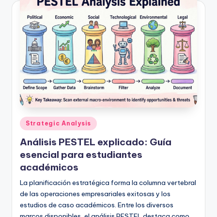
Publicado
Strategic Analysis
en
Análisis PESTEL explicado: Guía
esencial para estudiantes
académicos
La planificación estratégica forma la columna vertebral
de las operaciones empresariales exitosas y los
estudios de caso académicos. Entre los diversos
marcos disponibles, el análisis PESTEL destaca como