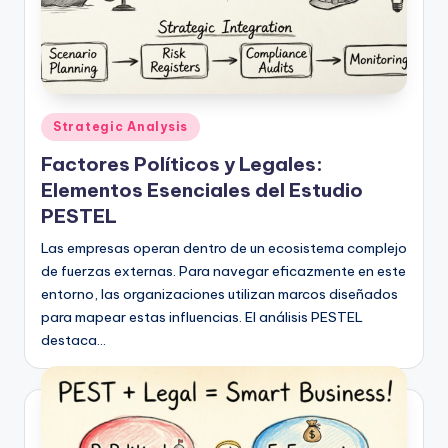
D
i
g
it
Publicado
Strategic Analysis
a
en
Factores Políticos y Legales:
l
Elementos Esenciales del Estudio
I
PESTEL
n
Las empresas operan dentro de un ecosistema complejo
si
de fuerzas externas. Para navegar eficazmente en este
entorno, las organizaciones utilizan marcos diseñados
g
para mapear estas influencias. El análisis PESTEL
h
destaca…
t
s