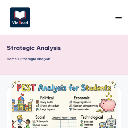
Saltar
al
contenido
V
iz
Strategic Analysis
R
e
Home
»
Strategic Analysis
a
d
S
p
a
ni
s