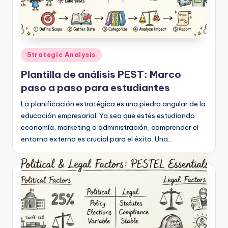
h
-
A
Publicado
Strategic Analysis
I,
en
Plantilla de análisis PEST: Marco
S
paso a paso para estudiantes
o
La planificación estratégica es una piedra angular de la
f
educación empresarial. Ya sea que estés estudiando
economía, marketing o administración, comprender el
t
entorno externo es crucial para el éxito. Una…
w
a
r
e
&