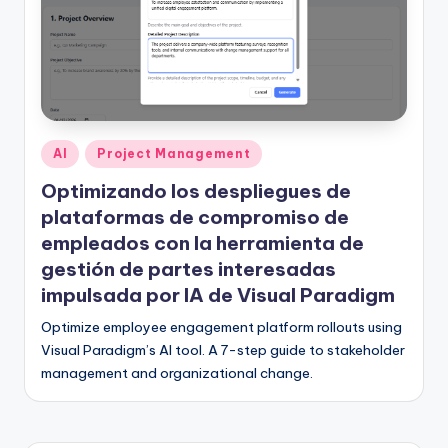
D
i
g
it
a
Publicado
AI
Project Management
l
en
Optimizando los despliegues de
I
plataformas de compromiso de
n
empleados con la herramienta de
gestión de partes interesadas
si
impulsada por IA de Visual Paradigm
g
Optimize employee engagement platform rollouts using
h
Visual Paradigm’s AI tool. A 7-step guide to stakeholder
t
management and organizational change.
s