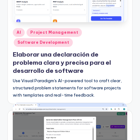
h
-
A
Publicado
AI
Project Management
I,
en
Software Development
S
Elaborar una declaración de
o
problema clara y precisa para el
f
desarrollo de software
t
Use Visual Paradigm's AI-powered tool to craft clear,
structured problem statements for software projects
w
with templates and real-time feedback.
a
r
e
&