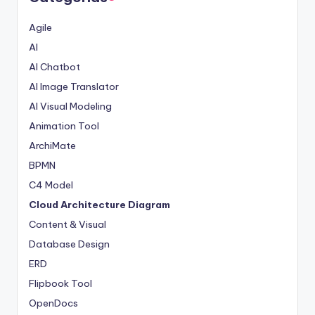
Agile
AI
AI Chatbot
AI Image Translator
AI Visual Modeling
Animation Tool
ArchiMate
BPMN
C4 Model
Cloud Architecture Diagram
Content & Visual
Database Design
ERD
Flipbook Tool
OpenDocs