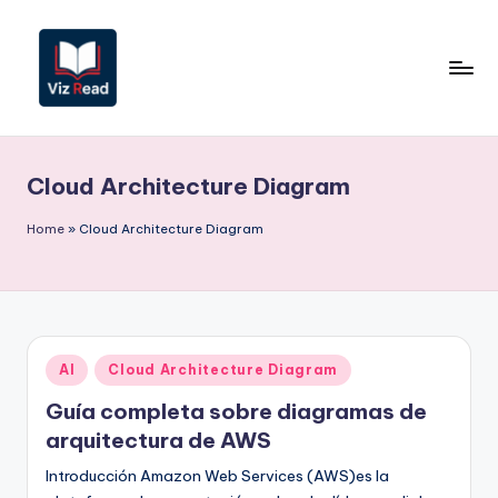
Saltar
al
contenido
V
iz
Cloud Architecture Diagram
R
e
Home
»
Cloud Architecture Diagram
a
d
S
Publicado
AI
Cloud Architecture Diagram
p
en
Guía completa sobre diagramas de
a
arquitectura de AWS
ni
Introducción Amazon Web Services (AWS)es la
s