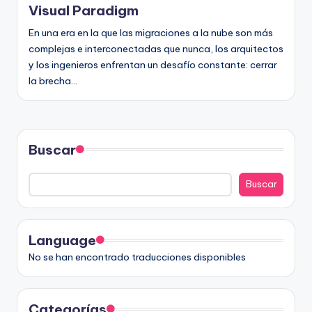
D
Visual Paradigm
i
En una era en la que las migraciones a la nube son más
g
complejas e interconectadas que nunca, los arquitectos
y los ingenieros enfrentan un desafío constante: cerrar
it
la brecha…
a
l
I
Buscar
n
Buscar
si
g
h
Language
t
No se han encontrado traducciones disponibles
s
Categorías