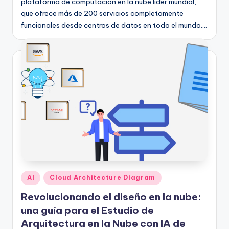
plataforma de computación en la nube líder mundial,
h
que ofrece más de 200 servicios completamente
funcionales desde centros de datos en todo el mundo.…
-
A
I,
S
o
f
t
w
a
Publicado
AI
Cloud Architecture Diagram
r
en
Revolucionando el diseño en la nube:
e
una guía para el Estudio de
&
Arquitectura en la Nube con IA de