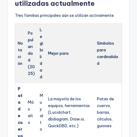
utilizadas actualmente
Tres familias principales aún se utilizan activamente:
L
Po
e
pul
No
gi
Símbolos
ari
ta
bi
para
da
Mejor para
ci
li
cardinalida
d
ón
d
d
(20
a
25)
d
P
at
M
La mayoría de los
Patas de
a
Má
u
equipos, herramientas
cuervo,
d
s
y
(Lucidchart,
barras,
e
alt
al
dbdiagram, Draw.io,
círculos,
cu
o
t
QuickDBD, etc.)
guiones
er
o
vo