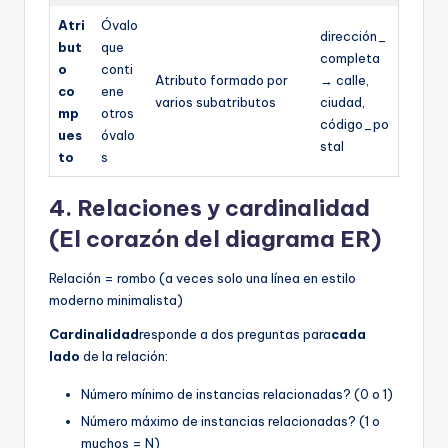
Atri
Óvalo
dirección_
but
que
completa
o
conti
Atributo formado por
→ calle,
co
ene
varios subatributos
ciudad,
mp
otros
código_po
ues
óvalo
stal
to
s
4. Relaciones y cardinalidad
(El corazón del diagrama ER)
Relación = rombo (a veces solo una línea en estilo
moderno minimalista)
Cardinalidad
responde a dos preguntas para
cada
lado
de la relación:
Número mínimo de instancias relacionadas? (0 o 1)
Número máximo de instancias relacionadas? (1 o
muchos = N)