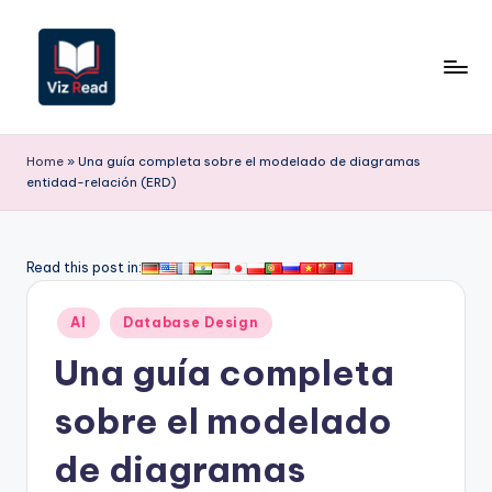
Saltar
al
contenido
V
iz
Home
»
Una guía completa sobre el modelado de diagramas
entidad-relación (ERD)
R
e
a
Read this post in:
d
Publicado
AI
Database Design
S
en
Una guía completa
p
a
sobre el modelado
ni
de diagramas
s