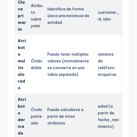
Cla
Atribu
ve
Identifica de forma
to
customer_
pri
única una instancia de
subra
id, isbn
mar
entidad
yado
ia
Atri
but
o
Puede tener múltiples
números
mul
Óvalo
valores (normalmente
de
tiv
doble
se convierte en una
teléfono,
alo
tabla separada)
etiquetas
rad
o
Atri
but
edad (a
Óvalo
Puede calcularse a
o
partir de
punte
partir de otros
der
fecha_nac
ado
atributos
iva
imiento)
do