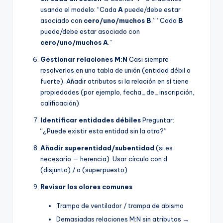
usando el modelo: “Cada
A
puede/debe estar
asociado con
cero/uno/muchos
B
.” “Cada
B
puede/debe estar asociado con
cero/uno/muchos
A
.”
Gestionar relaciones M:N
Casi siempre
resolverlas en una tabla de unión (entidad débil o
fuerte). Añadir atributos si la relación en sí tiene
propiedades (por ejemplo, fecha_de_inscripción,
calificación)
Identificar entidades débiles
Preguntar:
“¿Puede existir esta entidad sin la otra?”
Añadir superentidad/subentidad
(si es
necesario — herencia). Usar círculo con d
(disjunto) / o (superpuesto)
Revisar los olores comunes
Trampa de ventilador / trampa de abismo
Demasiadas relaciones M:N sin atributos →