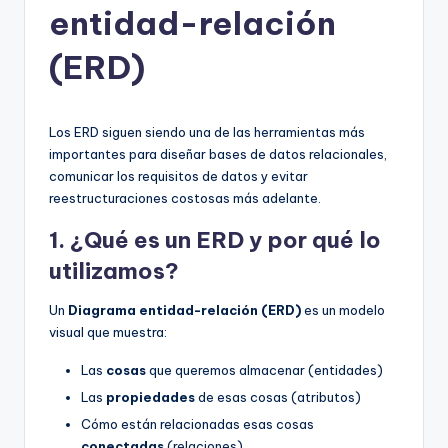
entidad-relación
h
-
(ERD)
A
I,
Los ERD siguen siendo una de las herramientas más
S
importantes para diseñar bases de datos relacionales,
comunicar los requisitos de datos y evitar
o
reestructuraciones costosas más adelante.
f
1. ¿Qué es un ERD y por qué lo
t
utilizamos?
w
Un
Diagrama entidad-relación (ERD)
es un modelo
a
visual que muestra:
r
Las
cosas
que queremos almacenar (entidades)
e
Las
propiedades
de esas cosas (atributos)
&
Cómo están relacionadas esas cosas
conectadas
(relaciones)