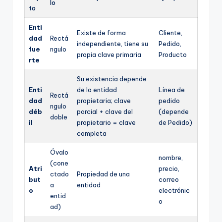
lo
to
Enti
Existe de forma
Cliente,
dad
Rectá
independiente, tiene su
Pedido,
fue
ngulo
propia clave primaria
Producto
rte
Su existencia depende
Enti
de la entidad
Línea de
Rectá
dad
propietaria; clave
pedido
ngulo
déb
parcial + clave del
(depende
doble
il
propietario = clave
de Pedido)
completa
Óvalo
nombre,
(cone
Atri
precio,
ctado
Propiedad de una
but
correo
a
entidad
o
electrónic
entid
o
ad)