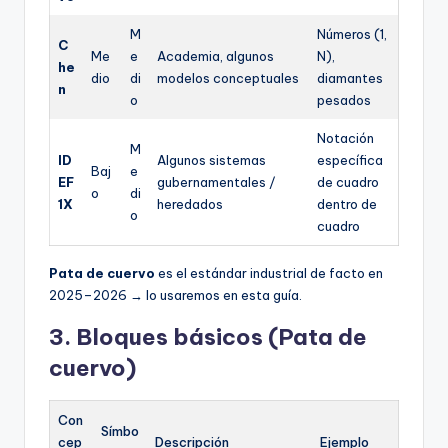
M
Números (1,
C
Me
e
Academia, algunos
N),
he
dio
di
modelos conceptuales
diamantes
n
o
pesados
Notación
M
ID
Algunos sistemas
específica
Baj
e
EF
gubernamentales /
de cuadro
o
di
1X
heredados
dentro de
o
cuadro
Pata de cuervo
es el estándar industrial de facto en
2025–2026 → lo usaremos en esta guía.
3. Bloques básicos (Pata de
cuervo)
Con
Símbo
cep
Descripción
Ejemplo