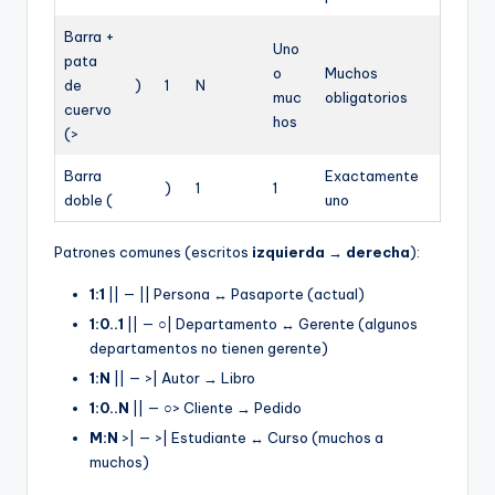
Barra +
Uno
pata
o
Muchos
de
)
1
N
muc
obligatorios
cuervo
hos
(>
Barra
Exactamente
)
1
1
doble (
uno
Patrones comunes (escritos
izquierda → derecha
):
1:1
|| — || Persona ↔ Pasaporte (actual)
1:0..1
|| — ○| Departamento ↔ Gerente (algunos
departamentos no tienen gerente)
1:N
|| — >| Autor → Libro
1:0..N
|| — ○> Cliente → Pedido
M:N
>| — >| Estudiante ↔ Curso (muchos a
muchos)