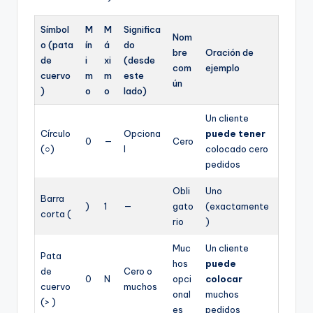
Símbol
M
M
Significa
Nom
o (pata
ín
á
do
bre
Oración de
de
i
xi
(desde
com
ejemplo
cuervo
m
m
este
ún
)
o
o
lado)
Un cliente
Círculo
Opciona
puede tener
0
—
Cero
(○)
l
colocado cero
pedidos
Obli
Uno
Barra
)
1
—
gato
(exactamente
corta (
rio
)
Muc
Un cliente
Pata
hos
puede
de
Cero o
0
N
opci
colocar
cuervo
muchos
onal
muchos
(> )
es
pedidos