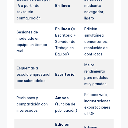
IA a partir de
En línea
mediante
texto, sin
navegador,
configuración
ligero
En línea
(o
Edición
Sesiones de
Escritorio +
simultánea,
modelado en
Servidor de
comentarios,
equipo en tiempo
Trabajo en
resolución de
real
Equipo)
conflictos
Mejor
Esquemas a
rendimiento
escala empresarial
Escritorio
para modelos
con submodelos
muy grandes
Enlaces web,
Revisiones y
Ambos
incrustaciones,
compartición con
(función de
exportaciones
interesados
publicación)
a PDF
Edición
Edición