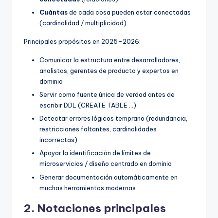
D
Cuántas
de cada cosa pueden estar conectadas
i
(cardinalidad / multiplicidad)
g
Principales propósitos en 2025–2026:
it
Comunicar la estructura entre desarrolladores,
a
analistas, gerentes de producto y expertos en
l
dominio
Servir como fuente única de verdad antes de
I
escribir DDL (CREATE TABLE …)
n
Detectar errores lógicos temprano (redundancia,
restricciones faltantes, cardinalidades
si
incorrectas)
g
Apoyar la identificación de límites de
h
microservicios / diseño centrado en dominio
Generar documentación automáticamente en
t
muchas herramientas modernas
s
2. Notaciones principales