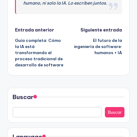
humano, ni solo la IA. Lo escriben juntos.
Navegación
Entrada anterior
Siguiente entrada
Guía completa: Cómo
El futuro de la
de
la IA está
ingeniería de software:
transformando el
humanos + IA
entradas
proceso tradicional de
desarrollo de software
Buscar
Buscar
Language