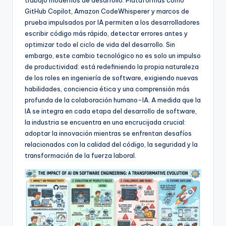
D
GitHub Copilot, Amazon CodeWhisperer y marcos de
i
prueba impulsados por IA permiten a los desarrolladores
escribir código más rápido, detectar errores antes y
g
optimizar todo el ciclo de vida del desarrollo. Sin
it
embargo, este cambio tecnológico no es solo un impulso
de productividad: está redefiniendo la propia naturaleza
a
de los roles en ingeniería de software, exigiendo nuevas
l
habilidades, conciencia ética y una comprensión más
profunda de la colaboración humano-IA. A medida que la
I
IA se integra en cada etapa del desarrollo de software,
n
la industria se encuentra en una encrucijada crucial:
adoptar la innovación mientras se enfrentan desafíos
si
relacionados con la calidad del código, la seguridad y la
g
transformación de la fuerza laboral.
h
t
s