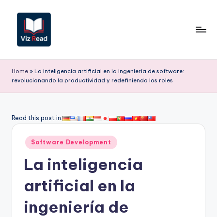
Saltar
al
contenido
V
iz
Home
»
La inteligencia artificial en la ingeniería de software:
revolucionando la productividad y redefiniendo los roles
R
e
a
Read this post in:
d
Publicado
Software Development
S
en
La inteligencia
p
a
artificial en la
ni
ingeniería de
s