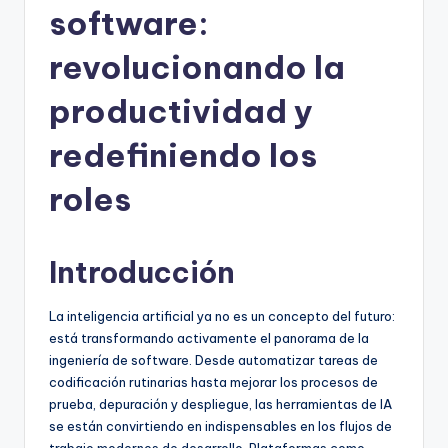
software:
h
-
revolucionando la
A
productividad y
I,
redefiniendo los
S
o
roles
f
t
Introducción
w
La inteligencia artificial ya no es un concepto del futuro:
a
está transformando activamente el panorama de la
r
ingeniería de software. Desde automatizar tareas de
codificación rutinarias hasta mejorar los procesos de
e
prueba, depuración y despliegue, las herramientas de IA
&
se están convirtiendo en indispensables en los flujos de
trabajo modernos de desarrollo. Plataformas como