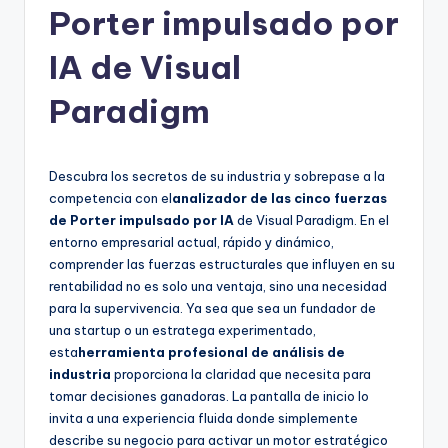
Porter impulsado por
h
-
IA de Visual
A
Paradigm
I,
S
Descubra los secretos de su industria y sobrepase a la
o
competencia con el
analizador de las cinco fuerzas
f
de Porter impulsado por IA
de Visual Paradigm. En el
entorno empresarial actual, rápido y dinámico,
t
comprender las fuerzas estructurales que influyen en su
w
rentabilidad no es solo una ventaja, sino una necesidad
para la supervivencia. Ya sea que sea un fundador de
a
una startup o un estratega experimentado,
r
esta
herramienta profesional de análisis de
industria
proporciona la claridad que necesita para
e
tomar decisiones ganadoras. La pantalla de inicio lo
&
invita a una experiencia fluida donde simplemente
describe su negocio para activar un motor estratégico