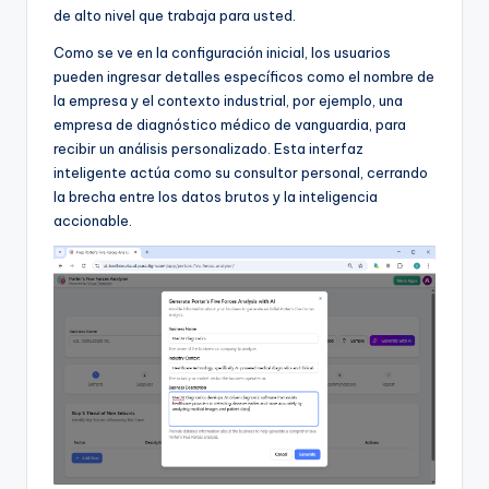
D
de alto nivel que trabaja para usted.
i
Como se ve en la configuración inicial, los usuarios
g
pueden ingresar detalles específicos como el nombre de
la empresa y el contexto industrial, por ejemplo, una
it
empresa de diagnóstico médico de vanguardia, para
a
recibir un análisis personalizado. Esta interfaz
inteligente actúa como su consultor personal, cerrando
l
la brecha entre los datos brutos y la inteligencia
I
accionable.
n
si
g
h
t
s