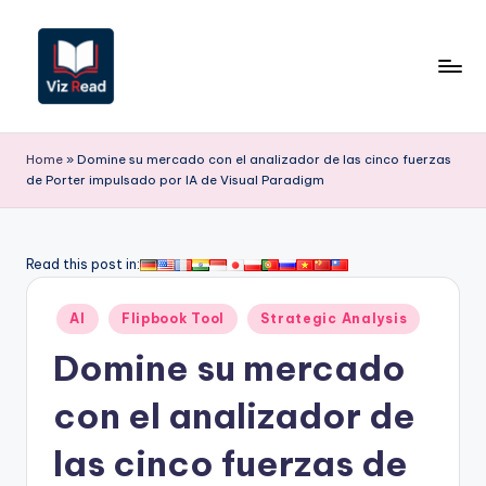
Saltar
al
contenido
V
iz
Home
»
Domine su mercado con el analizador de las cinco fuerzas
de Porter impulsado por IA de Visual Paradigm
R
e
a
Read this post in:
d
Publicado
AI
Flipbook Tool
Strategic Analysis
S
en
Domine su mercado
p
a
con el analizador de
ni
las cinco fuerzas de
s