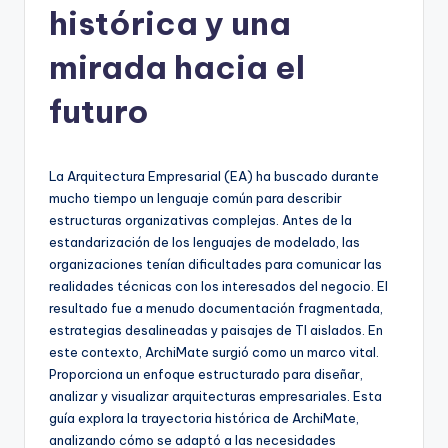
histórica y una
h
-
mirada hacia el
A
futuro
I,
S
La Arquitectura Empresarial (EA) ha buscado durante
o
mucho tiempo un lenguaje común para describir
f
estructuras organizativas complejas. Antes de la
estandarización de los lenguajes de modelado, las
t
organizaciones tenían dificultades para comunicar las
w
realidades técnicas con los interesados del negocio. El
resultado fue a menudo documentación fragmentada,
a
estrategias desalineadas y paisajes de TI aislados. En
r
este contexto, ArchiMate surgió como un marco vital.
Proporciona un enfoque estructurado para diseñar,
e
analizar y visualizar arquitecturas empresariales. Esta
&
guía explora la trayectoria histórica de ArchiMate,
analizando cómo se adaptó a las necesidades