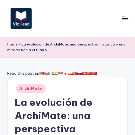
Saltar
al
contenido
V
iz
Home
»
La evolución de ArchiMate: una perspectiva histórica y una
mirada hacia el futuro
R
e
a
Read this post in:
d
Publicado
ArchiMate
S
en
La evolución de
p
a
ArchiMate: una
ni
perspectiva
s