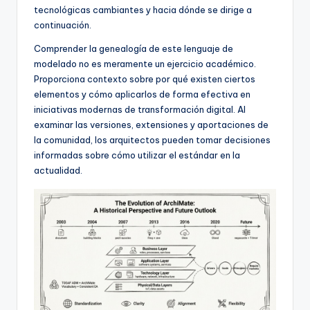
D
tecnológicas cambiantes y hacia dónde se dirige a
i
continuación.
g
Comprender la genealogía de este lenguaje de
modelado no es meramente un ejercicio académico.
it
Proporciona contexto sobre por qué existen ciertos
a
elementos y cómo aplicarlos de forma efectiva en
iniciativas modernas de transformación digital. Al
l
examinar las versiones, extensiones y aportaciones de
I
la comunidad, los arquitectos pueden tomar decisiones
informadas sobre cómo utilizar el estándar en la
n
actualidad.
si
g
h
t
s