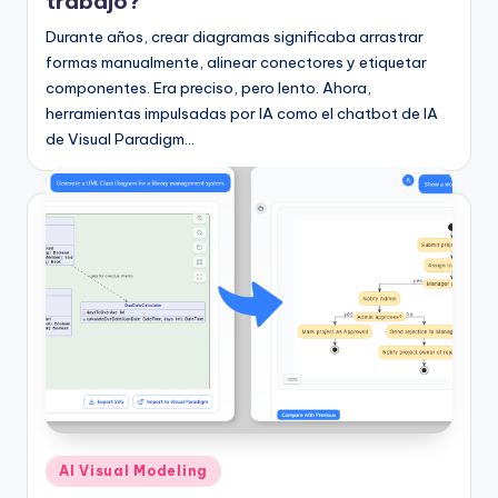
trabajo?
D
Durante años, crear diagramas significaba arrastrar
i
formas manualmente, alinear conectores y etiquetar
g
componentes. Era preciso, pero lento. Ahora,
it
herramientas impulsadas por IA como el chatbot de IA
de Visual Paradigm…
a
l
I
n
si
g
h
t
s
Publicado
AI Visual Modeling
en