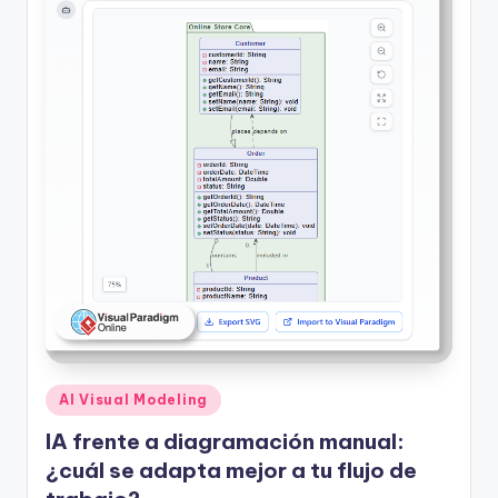
h
-
A
I,
S
o
f
t
w
a
r
Publicado
AI Visual Modeling
en
e
IA frente a diagramación manual:
&
¿cuál se adapta mejor a tu flujo de