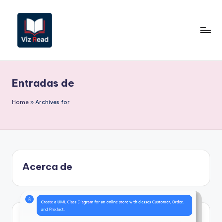
Saltar
al
contenido
V
iz
Entradas de
R
e
Home
»
Archives for
a
d
S
Acerca de
p
a
ni
s