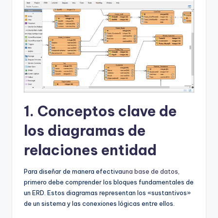
D
i
g
it
a
l
I
1. Conceptos clave de
n
los diagramas de
si
relaciones entidad
g
h
Para diseñar de manera efectiva
una base de datos
,
t
primero debe comprender los bloques fundamentales de
un ERD. Estos diagramas representan los «sustantivos»
s
de un sistema y las conexiones lógicas entre ellos.