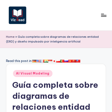
Saltar
al
contenido
V
iz
Home
»
Guía completa sobre diagramas de relaciones entidad
(ERD) y diseño impulsado por inteligencia artificial
R
e
a
Read this post in:
d
Publicado
AI Visual Modeling
S
en
Guía completa sobre
p
a
diagramas de
ni
relaciones entidad
s