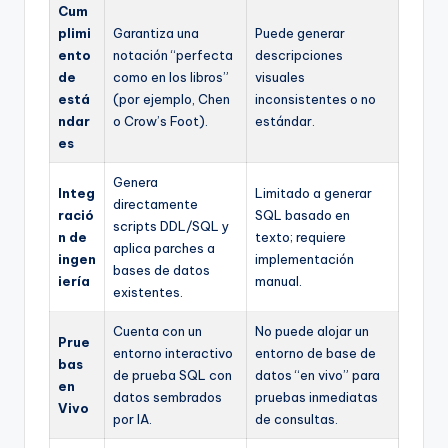
Cum
plimi
Garantiza una
Puede generar
ento
notación “perfecta
descripciones
de
como en los libros”
visuales
está
(por ejemplo, Chen
inconsistentes o no
ndar
o Crow’s Foot).
estándar.
es
Genera
Integ
Limitado a generar
directamente
ració
SQL basado en
scripts DDL/SQL y
n de
texto; requiere
aplica parches a
ingen
implementación
bases de datos
iería
manual.
existentes.
Cuenta con un
No puede alojar un
Prue
entorno interactivo
entorno de base de
bas
de prueba SQL con
datos “en vivo” para
en
datos sembrados
pruebas inmediatas
Vivo
por IA.
de consultas.