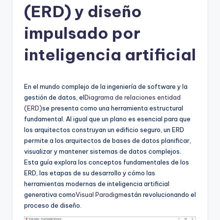
(ERD) y diseño
h
-
impulsado por
A
inteligencia artificial
I,
S
En el mundo complejo de la ingeniería de software y la
o
gestión de datos, el
Diagrama de relaciones entidad
f
(ERD)
se presenta como una herramienta estructural
fundamental. Al igual que un plano es esencial para que
t
los arquitectos construyan un edificio seguro, un ERD
w
permite a los arquitectos de bases de datos planificar,
visualizar y mantener sistemas de datos complejos.
a
Esta guía explora los conceptos fundamentales de los
r
ERD, las etapas de su desarrollo y cómo las
herramientas modernas de inteligencia artificial
e
generativa como
Visual Paradigm
están revolucionando el
&
proceso de diseño.