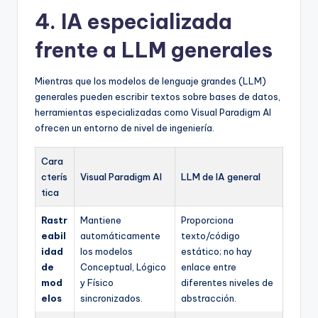
4. IA especializada
frente a LLM generales
Mientras que los modelos de lenguaje grandes (LLM)
generales pueden escribir textos sobre bases de datos,
herramientas especializadas como Visual Paradigm AI
ofrecen un entorno de nivel de ingeniería.
Cara
cterís
Visual Paradigm AI
LLM de IA general
tica
Rastr
Mantiene
Proporciona
eabil
automáticamente
texto/código
idad
los modelos
estático; no hay
de
Conceptual, Lógico
enlace entre
mod
y Físico
diferentes niveles de
elos
sincronizados.
abstracción.