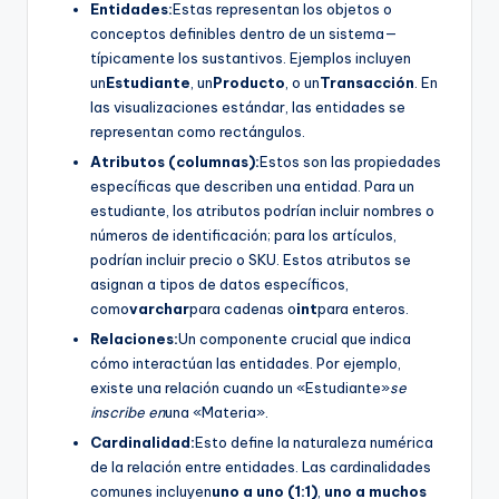
Entidades:
Estas representan los objetos o
conceptos definibles dentro de un sistema—
típicamente los sustantivos. Ejemplos incluyen
un
Estudiante
, un
Producto
, o un
Transacción
. En
las visualizaciones estándar, las entidades se
representan como rectángulos.
Atributos (columnas):
Estos son las propiedades
específicas que describen una entidad. Para un
estudiante, los atributos podrían incluir nombres o
números de identificación; para los artículos,
podrían incluir precio o SKU. Estos atributos se
asignan a tipos de datos específicos,
como
varchar
para cadenas o
int
para enteros.
Relaciones:
Un componente crucial que indica
cómo interactúan las entidades. Por ejemplo,
existe una relación cuando un «Estudiante»
se
inscribe en
una «Materia».
Cardinalidad:
Esto define la naturaleza numérica
de la relación entre entidades. Las cardinalidades
comunes incluyen
uno a uno (1:1)
,
uno a muchos