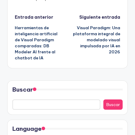
Navegación
Entrada anterior
Siguiente entrada
Herramientas de
Visual Paradigm: Una
de
inteligencia artificial
plataforma integral de
de Visual Paradigm
modelado visual
entradas
comparadas: DB
impulsada por IA en
Modeler AI frente al
2026
chatbot de IA
Buscar
Buscar
Language