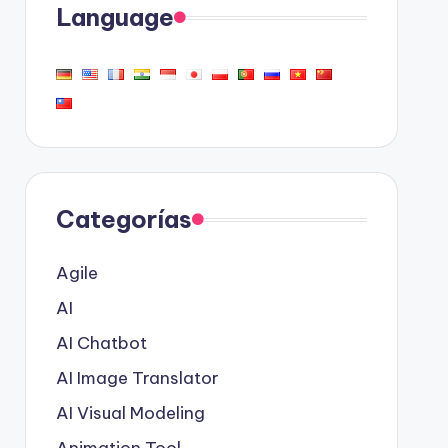
Language
Categorías
Agile
AI
AI Chatbot
AI Image Translator
AI Visual Modeling