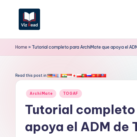
Saltar
al
contenido
V
iz
Home
»
Tutorial completo para ArchiMate que apoya el A
R
e
Read this post in:
a
Publicado
ArchiMate
TOGAF
d
en
Tutorial completo
S
apoya el ADM de
p