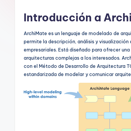
a
n
Introducción a Arch
is
ArchiMate es un lenguaje de modelado de arqui
h
permite la descripción, análisis y visualizació
-
empresariales. Está diseñado para ofrecer un
arquitecturas complejas a los interesados. Arc
A
con el Método de Desarrollo de Arquitectura
I,
estandarizada de modelar y comunicar arquite
S
o
ft
w