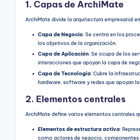
1.
Capas de ArchiMate
n
ArchiMate divide la arquitectura empresarial en
si
Capa de Negocio
: Se centra en los proc
g
los objetivos de la organización.
h
Capa de Aplicación
: Se ocupa de los se
t
interacciones que apoyan la capa de neg
Capa de Tecnología
: Cubre la infraest
s
hardware, software y redes que apoyan la
2.
Elementos centrales
ArchiMate define varios elementos centrales qu
Elementos de estructura activa
: Repres
como actores de negocio, componentes de