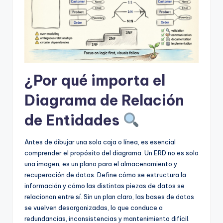
D
i
g
it
a
¿Por qué importa el
l
Diagrama de Relación
I
de Entidades
n
si
Antes de dibujar una sola caja o línea, es esencial
g
comprender el propósito del diagrama. Un ERD no es solo
una imagen; es un plano para el almacenamiento y
h
recuperación de datos. Define cómo se estructura la
t
información y cómo las distintas piezas de datos se
relacionan entre sí. Sin un plan claro, las bases de datos
s
se vuelven desorganizadas, lo que conduce a
redundancias, inconsistencias y mantenimiento difícil.