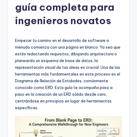
guía completa para
h
-
ingenieros novatos
A
I,
Empezar tu camino en el desarrollo de software a
S
menudo comienza con una página en blanco. Ya sea que
estés redactando requisitos, dibujando arquitectura o
o
planeando un esquema de base de datos, la
f
representación visual de tus ideas es crucial. Una de las
herramientas más fundamentales en este proceso es el
t
Diagrama de Relación de Entidades, comúnmente
w
conocido como ERD. Esta guía te acompaña paso a
paso en la creación de un ERD sólido desde cero,
a
centrándose en principios en lugar de herramientas
r
específicas.
e
&