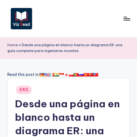
Saltar
al
contenido
V
iz
Home
»
Desde una página en blanco hasta un diagrama ER: una
guía completa para ingenieros novatos
R
e
a
Read this post in:
d
Publicado
ERD
S
en
Desde una página en
p
a
blanco hasta un
ni
diagrama ER: una
s