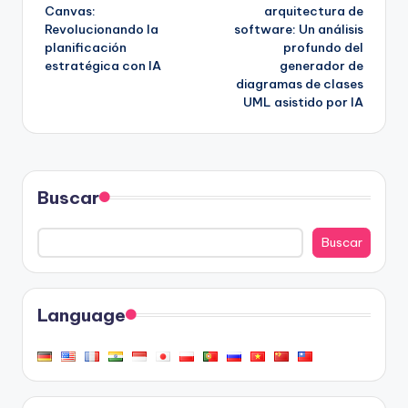
de
Canvas:
arquitectura de
Revolucionando la
software: Un análisis
entradas
planificación
profundo del
estratégica con IA
generador de
diagramas de clases
UML asistido por IA
Buscar
Buscar
Language