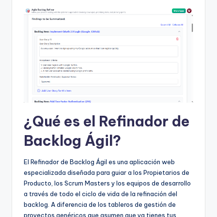
D
i
g
it
a
l
I
n
¿Qué es el Refinador de
si
Backlog Ágil?
g
h
El Refinador de Backlog Ágil es una aplicación web
especializada diseñada para guiar a los Propietarios de
t
Producto, los Scrum Masters y los equipos de desarrollo
s
a través de todo el ciclo de vida de la refinación del
backlog. A diferencia de los tableros de gestión de
proyectos genéricos que asumen que ya tienes tus