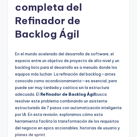
completa del
h
-
Refinador de
A
Backlog Ágil
I,
S
En el mundo acelerado del desarrollo de software, el
o
espacio entre un objetivo de proyecto de alto nivel y un
f
backlog listo para el desarrollo es a menudo donde los
equipos más luchan. La refinación del backlog—antes
t
conocida como acondicionamiento—es esencial, pero
w
puede ser muy tardada y caótica sin la estructura
adecuada. El
Refinador de Backlog Ágil
busca
a
resolver este problema combinando un asistente
r
estructurado de 7 pasos con automatización inteligente
por IA. En esta revisión, exploramos cómo esta
e
herramienta facilita la transformación de los requisitos
&
del negocio en epics accionables, historias de usuario y
planes de sprint
.