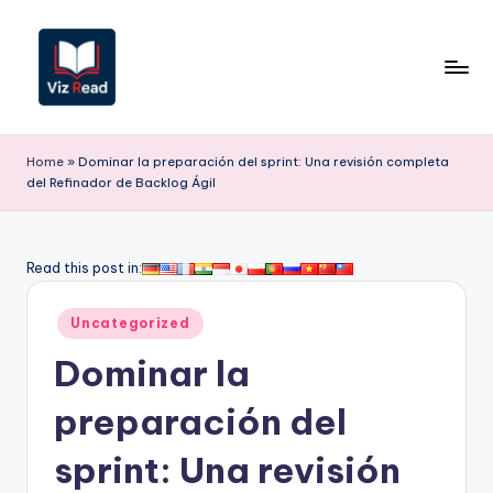
Saltar
al
contenido
V
iz
Home
»
Dominar la preparación del sprint: Una revisión completa
del Refinador de Backlog Ágil
R
e
a
Read this post in:
d
Publicado
Uncategorized
S
en
Dominar la
p
a
preparación del
ni
sprint: Una revisión
s