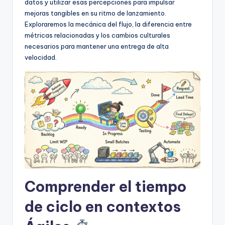
D
datos y utilizar esas percepciones para impulsar
mejoras tangibles en su ritmo de lanzamiento.
i
Exploraremos la mecánica del flujo, la diferencia entre
g
métricas relacionadas y los cambios culturales
necesarios para mantener una entrega de alta
it
velocidad.
a
l
I
n
si
g
h
Comprender el tiempo
t
s
de ciclo en contextos