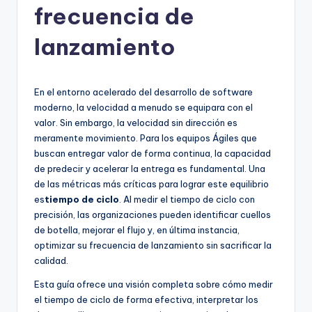
frecuencia de
h
-
lanzamiento
A
I,
En el entorno acelerado del desarrollo de software
S
moderno, la velocidad a menudo se equipara con el
valor. Sin embargo, la velocidad sin dirección es
o
meramente movimiento. Para los equipos Ágiles que
f
buscan entregar valor de forma continua, la capacidad
de predecir y acelerar la entrega es fundamental. Una
t
de las métricas más críticas para lograr este equilibrio
w
es
tiempo de ciclo
. Al medir el tiempo de ciclo con
precisión, las organizaciones pueden identificar cuellos
a
de botella, mejorar el flujo y, en última instancia,
r
optimizar su frecuencia de lanzamiento sin sacrificar la
calidad.
e
Esta guía ofrece una visión completa sobre cómo medir
&
el tiempo de ciclo de forma efectiva, interpretar los