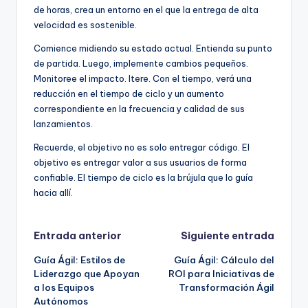
de horas, crea un entorno en el que la entrega de alta
velocidad es sostenible.
Comience midiendo su estado actual. Entienda su punto
de partida. Luego, implemente cambios pequeños.
Monitoree el impacto. Itere. Con el tiempo, verá una
reducción en el tiempo de ciclo y un aumento
correspondiente en la frecuencia y calidad de sus
lanzamientos.
Recuerde, el objetivo no es solo entregar código. El
objetivo es entregar valor a sus usuarios de forma
confiable. El tiempo de ciclo es la brújula que lo guía
hacia allí.
Navegación
Entrada anterior
Siguiente entrada
Guía Ágil: Estilos de
Guía Ágil: Cálculo del
de
Liderazgo que Apoyan
ROI para Iniciativas de
a los Equipos
Transformación Ágil
entradas
Autónomos