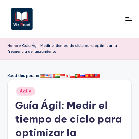
Saltar
al
contenido
V
iz
Home
»
Guía Ágil: Medir el tiempo de ciclo para optimizar la
frecuencia de lanzamiento
R
e
a
Read this post in:
d
Publicado
Agile
S
en
Guía Ágil: Medir el
p
a
tiempo de ciclo para
ni
optimizar la
s