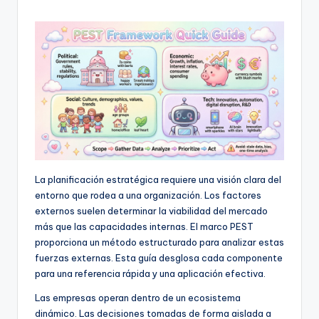
h
-
A
I,
S
o
f
La planificación estratégica requiere una visión clara del
t
entorno que rodea a una organización. Los factores
w
externos suelen determinar la viabilidad del mercado
más que las capacidades internas. El marco PEST
a
proporciona un método estructurado para analizar estas
r
fuerzas externas. Esta guía desglosa cada componente
para una referencia rápida y una aplicación efectiva.
e
&
Las empresas operan dentro de un ecosistema
dinámico. Las decisiones tomadas de forma aislada a