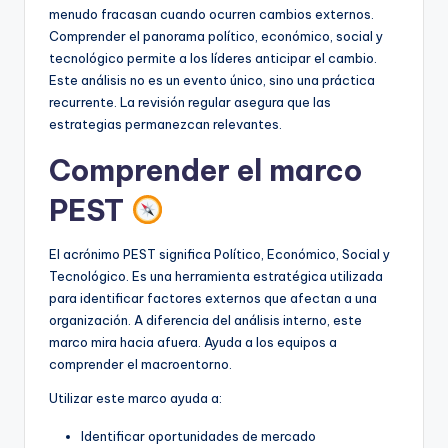
D
menudo fracasan cuando ocurren cambios externos.
i
Comprender el panorama político, económico, social y
tecnológico permite a los líderes anticipar el cambio.
g
Este análisis no es un evento único, sino una práctica
it
recurrente. La revisión regular asegura que las
estrategias permanezcan relevantes.
a
Comprender el marco
l
PEST
I
n
El acrónimo PEST significa Político, Económico, Social y
si
Tecnológico. Es una herramienta estratégica utilizada
para identificar factores externos que afectan a una
g
organización. A diferencia del análisis interno, este
h
marco mira hacia afuera. Ayuda a los equipos a
comprender el macroentorno.
t
Utilizar este marco ayuda a:
s
Identificar oportunidades de mercado