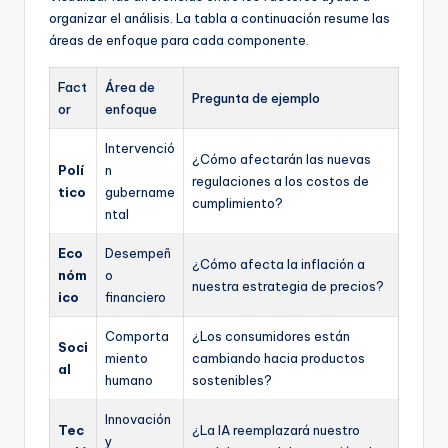
organizar el análisis. La tabla a continuación resume las
áreas de enfoque para cada componente.
Fact
Área de
Pregunta de ejemplo
or
enfoque
Intervenció
¿Cómo afectarán las nuevas
Polí
n
regulaciones a los costos de
tico
gubername
cumplimiento?
ntal
Eco
Desempeñ
¿Cómo afecta la inflación a
nóm
o
nuestra estrategia de precios?
ico
financiero
Comporta
¿Los consumidores están
Soci
miento
cambiando hacia productos
al
humano
sostenibles?
Innovación
Tec
¿La IA reemplazará nuestro
y