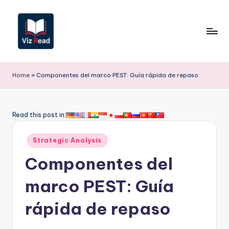
Saltar
al
contenido
V
iz
Home
»
Componentes del marco PEST: Guía rápida de repaso
R
e
Read this post in:
a
Publicado
d
Strategic Analysis
en
S
Componentes del
p
marco PEST: Guía
a
rápida de repaso
ni
s