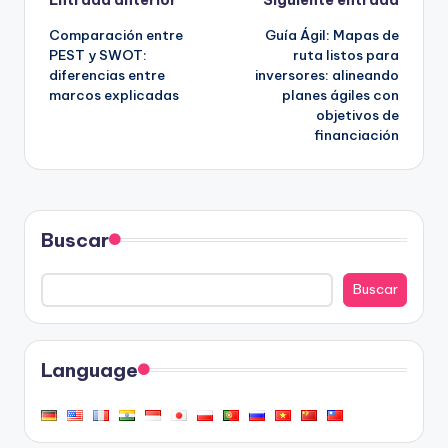
Navegación
Entrada anterior
Siguiente entrada
Comparación entre
Guía Ágil: Mapas de
de
PEST y SWOT:
ruta listos para
diferencias entre
inversores: alineando
entradas
marcos explicadas
planes ágiles con
objetivos de
financiación
Buscar
Buscar
Language