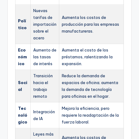
Nuevas
tarifas de
Aumenta los costos de
Polí
importación
producción para las empresas
tico
sobre el
manufactureras.
acero
Eco
Aumento de
Aumenta el costo de los
nóm
las tasas
préstamos, ralentizando la
ico
de interés
expansión.
Transición
Reduce la demanda de
Soci
hacia el
espacios de oficina; aumenta
al
trabajo
la demanda de tecnología
remoto
para oficinas en el hogar.
Tec
Mejora la eficiencia, pero
Integración
noló
requiere la readaptación de la
de IA
gico
fuerza laboral.
Leyes más
Aumenta los costos de