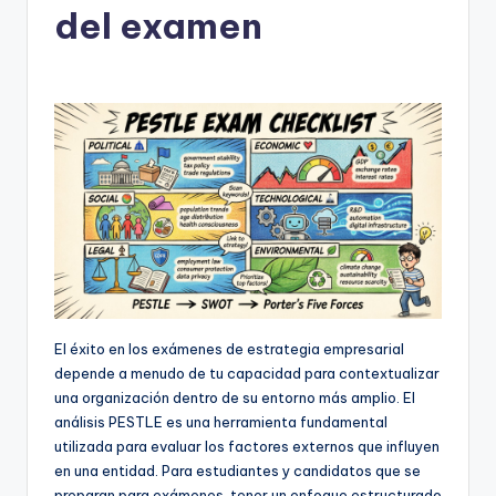
del examen
h
-
A
I,
S
o
f
t
w
El éxito en los exámenes de estrategia empresarial
a
depende a menudo de tu capacidad para contextualizar
r
una organización dentro de su entorno más amplio. El
análisis PESTLE es una herramienta fundamental
e
utilizada para evaluar los factores externos que influyen
&
en una entidad. Para estudiantes y candidatos que se
preparan para exámenes, tener un enfoque estructurado