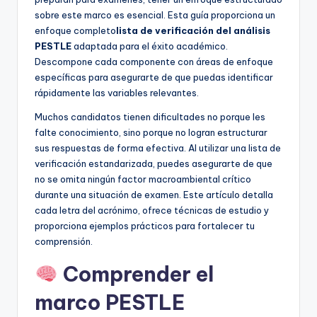
D
sobre este marco es esencial. Esta guía proporciona un
i
enfoque completo
lista de verificación del análisis
PESTLE
adaptada para el éxito académico.
g
Descompone cada componente con áreas de enfoque
it
específicas para asegurarte de que puedas identificar
rápidamente las variables relevantes.
a
Muchos candidatos tienen dificultades no porque les
l
falte conocimiento, sino porque no logran estructurar
I
sus respuestas de forma efectiva. Al utilizar una lista de
verificación estandarizada, puedes asegurarte de que
n
no se omita ningún factor macroambiental crítico
si
durante una situación de examen. Este artículo detalla
cada letra del acrónimo, ofrece técnicas de estudio y
g
proporciona ejemplos prácticos para fortalecer tu
h
comprensión.
t
Comprender el
s
marco PESTLE