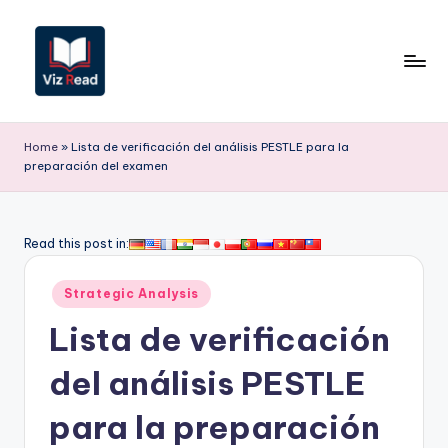
Saltar
al
contenido
V
iz
Home
»
Lista de verificación del análisis PESTLE para la
preparación del examen
R
e
a
Read this post in:
d
Publicado
Strategic Analysis
S
en
Lista de verificación
p
a
del análisis PESTLE
ni
para la preparación
s